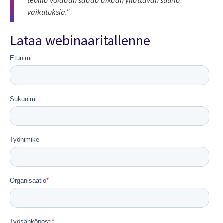
teoilla voidaan saada aikaan yllättävän suuria
vaikutuksia
."
Lataa webinaaritallenne