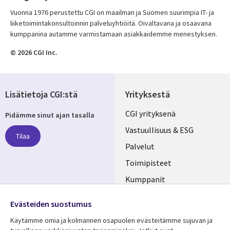
Vuonna 1976 perustettu CGI on maailman ja Suomen suurimpia IT- ja
liiketoimintakonsultoinnin palveluyhtiöitä. Oivaltavana ja osaavana
kumppanina autamme varmistamaan asiakkaidemme menestyksen.
© 2026 CGI Inc.
Lisätietoja CGI:stä
Yrityksestä
Useful
CGI yrityksenä
Pidämme sinut ajan tasalla
links
Vastuullisuus & ESG
Tilaa
FINLAND
Palvelut
Toimipisteet
Kumppanit
Seuraa meitä
Uutishuone
Evästeiden suostumus
Social
Ura CGI:llä
Käytämme omia ja kolmannen osapuolen evästeitämme sujuvan ja
Media