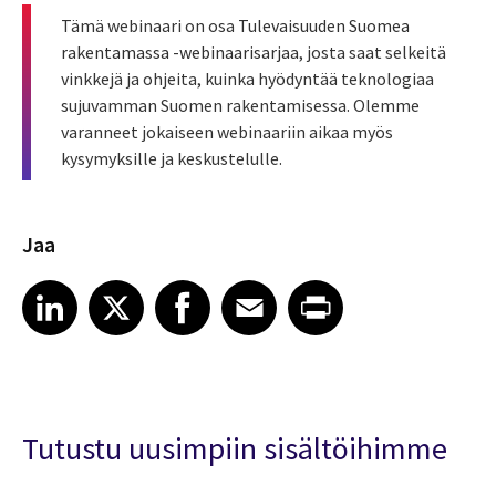
Tämä webinaari on osa
Tulevaisuuden Suomea
rakentamassa -webinaarisarjaa
, josta saat selkeitä
vinkkejä ja ohjeita, kuinka hyödyntää teknologiaa
sujuvamman Suomen rakentamisessa. Olemme
varanneet jokaiseen webinaariin aikaa myös
kysymyksille ja keskustelulle.
Jaa
Share article on LinkedIn
Share article on X
Share article on Facebook
Share article on Email
Share article on Print
LinkedIn
X
Facebook
Email
Print
Tutustu uusimpiin sisältöihimme