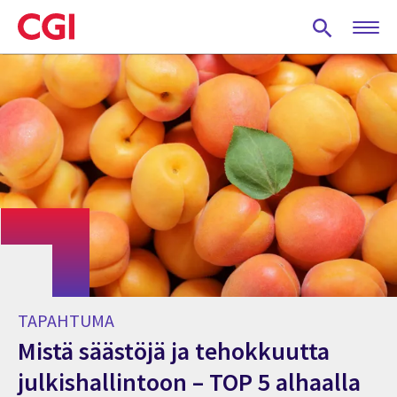
Skip
to
main
content
TAPAHTUMA
Mistä säästöjä ja tehokkuutta
julkishallintoon – TOP 5 alhaalla