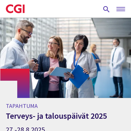
Skip
to
main
content
TAPAHTUMA
Terveys- ja talouspäivät 2025
27.-28.8.2025