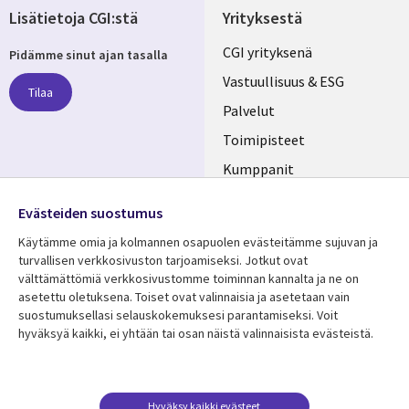
Lisätietoja CGI:stä
Yrityksestä
Useful
CGI yrityksenä
Pidämme sinut ajan tasalla
links
Vastuullisuus & ESG
Tilaa
FINLAND
Palvelut
Toimipisteet
Kumppanit
Seuraa meitä
Uutishuone
Evästeiden suostumus
Social
Ura CGI:llä
Käytämme omia ja kolmannen osapuolen evästeitämme sujuvan ja
Media
turvallisen verkkosivuston tarjoamiseksi. Jotkut ovat
FINLAND
välttämättömiä verkkosivustomme toiminnan kannalta ja ne on
asetettu oletuksena. Toiset ovat valinnaisia ​​ja asetetaan vain
Resurssikeskus
Lisätietoa
suostumuksellasi selauskokemuksesi parantamiseksi. Voit
hyväksyä kaikki, ei yhtään tai osan näistä valinnaisista evästeistä.
Library
Legal
Asiakastarinat
Tietosuoja
Links
FINLAND
Artikkelit
Tietosuojaseloste
FINLAND
Blogit
Käyttöehdot
Hyväksy kaikki evästeet