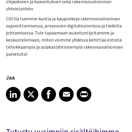
ohjaukseen ja kaavoituksen sekä rakennusvalvonnan
yhteistyöhön.
CGI:llä tuemme kuntia ja kaupunkeja rakennusvalvonnan
sujuvoittamisessa, prosessien digitalisoinnissa ja tiedolla
johtamisessa. Tule tapaamaan asiantuntijoitamme ja
keskustelemaan, miten voimme yhdessä kehittää entistä
tehokkaampia ja asiakaslähtöisempiä rakennusvalvonnan
palveluita!
Jaa
Share article on LinkedIn
Share article on X
Share article on Facebook
Share article on Email
Share article on Print
LinkedIn
X
Facebook
Email
Print
Tutustu uusimpiin sisältöihimme