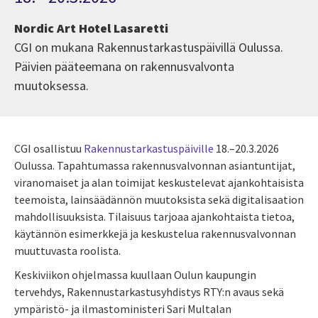
Nordic Art Hotel Lasaretti
CGI on mukana Rakennustarkastuspäivillä Oulussa.
Päivien pääteemana on rakennusvalvonta
muutoksessa.
CGI osallistuu
Rakennustarkastuspäiville
18.–20.3.2026
Oulussa. Tapahtumassa rakennusvalvonnan asiantuntijat,
viranomaiset ja alan toimijat keskustelevat ajankohtaisista
teemoista, lainsäädännön muutoksista sekä digitalisaation
mahdollisuuksista. Tilaisuus tarjoaa ajankohtaista tietoa,
käytännön esimerkkejä ja keskustelua rakennusvalvonnan
muuttuvasta roolista.
Keskiviikon ohjelmassa kuullaan Oulun kaupungin
tervehdys, Rakennustarkastusyhdistys RTY:n avaus sekä
ympäristö- ja ilmastoministeri Sari Multalan