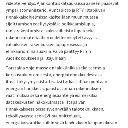
videotervehdys. Ajankohtaiskatsauksissa ääneen pääsevät
ympäristöministeriö, Kuntaliitto ja RTY. Iltapäivän
rinnakkaisohjelmissa käsitellään muun muassa
sijoittamisen edellytyksiä ja poikkeamislupia,
rantarakentamista, kaksivaiheista lupaa sekä
rakennusmateriaalien uudelleenkäytettävyyttä,
väliaikaisen rakennuksen lupaprosessia ja
elinkaariominaisuuksia. Päivä päättyy RTY:n
vuosikokoukseen ja iltajuhlaan.
Torstaina ohjelmassa on lakiklinikka sekä teemoja
korjausrakentamisesta, energiatehokkuudesta ja
ilmastokysymyksistä. Lisäksi tarkastellaan puhtaan
energian hankkeita, päästöttömän rakennuksen
vaatimuksia sekä energiasääntelyä esimerkiksi
datakeskusten näkökulmasta. Iltapäivän
rinnakkaissessioissa syvennytään talotekniikkaan,
tekoälyavusteiseen LVI-suunnitteluun,
energiakaivoratkaisuihin sekä laadukkaan kaupunkikuvan