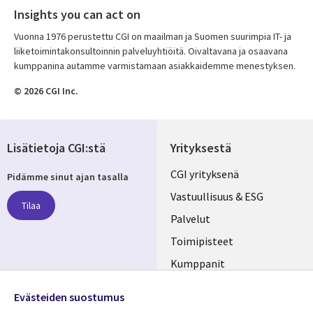
Insights you can act on
Vuonna 1976 perustettu CGI on maailman ja Suomen suurimpia IT- ja
liiketoimintakonsultoinnin palveluyhtiöitä. Oivaltavana ja osaavana
kumppanina autamme varmistamaan asiakkaidemme menestyksen.
© 2026 CGI Inc.
Lisätietoja CGI:stä
Yrityksestä
Useful
CGI yrityksenä
Pidämme sinut ajan tasalla
links
Vastuullisuus & ESG
Tilaa
FINLAND
Palvelut
Toimipisteet
Kumppanit
Seuraa meitä
Uutishuone
Evästeiden suostumus
Social
Ura CGI:llä