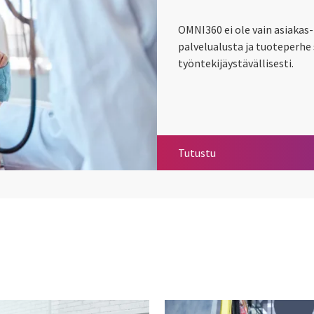
OMNI360 ei ole vain asiakas-
palvelualusta ja tuoteperhe 
työntekijäystävällisesti.
OMNI360 – Asiakas- j
Tutustu