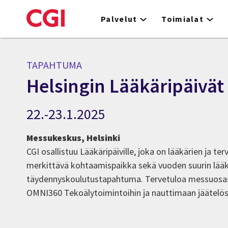
Skip
to
Palvelut
Toimialat
main
content
TAPAHTUMA
Helsingin Lääkäripäivät
22.-23.1.2025
Messukeskus, Helsinki
CGI osallistuu Lääkäripäiville, joka on lääkärien ja ter
merkittävä kohtaamispaikka sekä vuoden suurin lääk
täydennyskoulutustapahtuma. Tervetuloa messuos
OMNI360 Tekoälytoimintoihin ja nauttimaan jäätelös