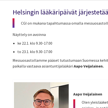
Helsingin lääkäripäivät järjestet
CGI on mukana tapahtumassa omalla messuosastolla
Näyttely on avoinna
ke 22.1. klo 9.30-17.00
to 23.1. klo 9.30-17.00
Messuosastollamme pääset tutustumaan Suomessa kehitet
paikalla vastaava asiantuntijalääkäri
Aapo Veijalainen.
Aapo Veijalainen
Olen yleislääke