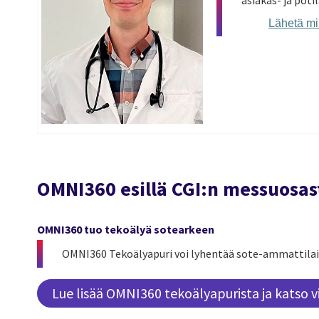
asiakas- ja pot
Lähetä mi
OMNI360 esillä CGI:n messuosas
OMNI360 tuo tekoälyä sotearkeen
OMNI360 Tekoälyapuri voi lyhentää sote-ammattilai
Lue lisää OMNI360 tekoälyapurista ja katso v