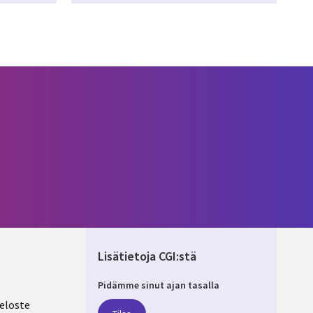
Lisätietoja CGI:stä
Pidämme sinut ajan tasalla
ND
eloste