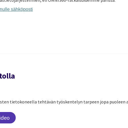
ilastietojärjestelmien, eli OMNI360-ratkaisuidemme parissa.
nulle sähköposti
tolla
sten tietokoneella tehtävän työskentelyn tarpeen jopa puoleen
ideo