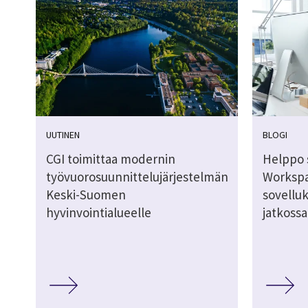
UUTINEN
BLOGI
CGI toimittaa modernin
Helppo 
työvuorosuunnittelujärjestelmän
Workspa
Keski-Suomen
sovellu
hyvinvointialueelle
jatkossa