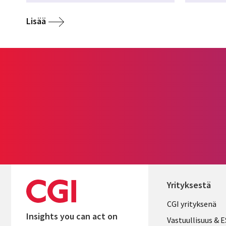
Lisää
Yrityksestä
Useful
CGI yrityksenä
Insights you can act on
links
Vastuullisuus & 