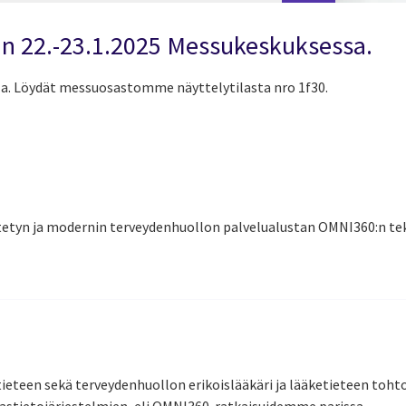
ään 22.-23.1.2025 Messukeskuksessa.
. Löydät messuosastomme näyttelytilasta nro 1f30.
yn ja modernin terveydenhuollon palvelualustan OMNI360:n tek
tieteen sekä terveydenhuollon erikoislääkäri ja lääketieteen tohto