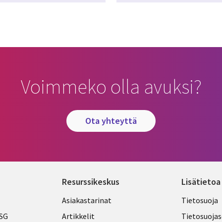
Voimmeko olla avuksi?
ota yhteyttä
Resurssikeskus
Lisätietoa
Library
Legal
Asiakastarinat
Tietosuoja
Links
FINLA
ESG
Artikkelit
Tietosuojas