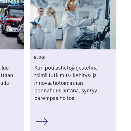
BLOGI
alue
Kun potilastietojärjestelmä
uttaan
toimii tutkimus- kehitys- ja
ulla
innovaatiotoiminnan
ponnahduslautana, syntyy
parempaa hoitoa