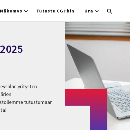
Näkemys
Tutustu CGI:hin
Ura
 2025
veysalan yritysten
ärien
astollemme tutustumaan
tä!