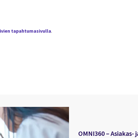
ivien tapahtumasivulla
.
cebook
n Email
cle on Print
OMNI360 – Asiakas- j