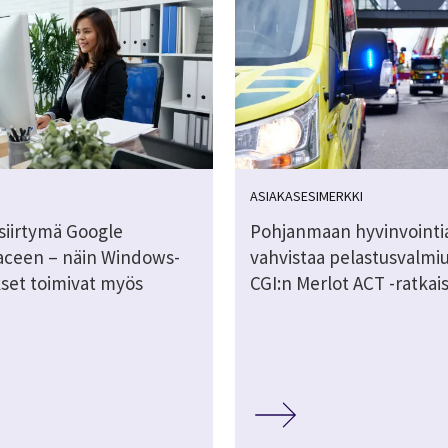
ASIAKASESIMERKKI
siirtymä Google
Pohjanmaan hyvinvointi
ceen – näin Windows-
vahvistaa pelastusvalmi
kset toimivat myös
CGI:n Merlot ACT -ratkais