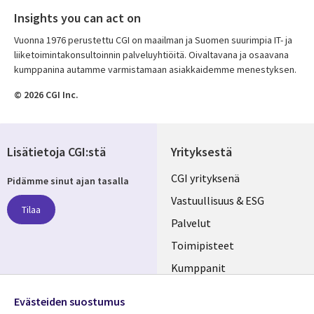
Insights you can act on
Vuonna 1976 perustettu CGI on maailman ja Suomen suurimpia IT- ja
liiketoimintakonsultoinnin palveluyhtiöitä. Oivaltavana ja osaavana
kumppanina autamme varmistamaan asiakkaidemme menestyksen.
© 2026 CGI Inc.
Lisätietoja CGI:stä
Yrityksestä
Useful
CGI yrityksenä
Pidämme sinut ajan tasalla
links
Vastuullisuus & ESG
Tilaa
FINLAND
Palvelut
Toimipisteet
Kumppanit
Seuraa meitä
Uutishuone
Evästeiden suostumus
Social
Ura CGI:llä