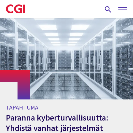
Skip
to
main
content
TAPAHTUMA
Paranna kyberturvallisuutta:
Yhdistä vanhat järjestelmät