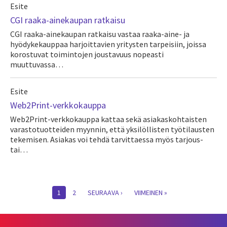
Esite
CGI raaka-ainekaupan ratkaisu
CGI raaka-ainekaupan ratkaisu vastaa raaka-aine- ja
hyödykekauppaa harjoittavien yritysten tarpeisiin, joissa
korostuvat toimintojen joustavuus nopeasti
muuttuvassa…
Esite
Web2Print-verkkokauppa
Web2Print-verkkokauppa kattaa sekä asiakaskohtaisten
varastotuotteiden myynnin, että yksilöllisten työtilausten
tekemisen. Asiakas voi tehdä tarvittaessa myös tarjous-
tai…
Pagination
CURRENT
1
PAGE
2
NEXT
SEURAAVA ›
LAST
VIIMEINEN »
PAGE
PAGE
PAGE