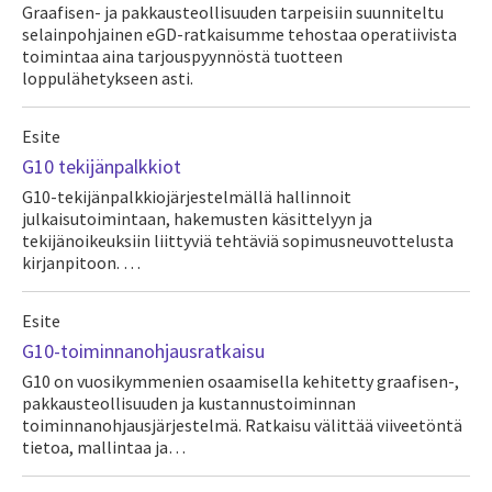
Graafisen- ja pakkausteollisuuden tarpeisiin suunniteltu
selainpohjainen eGD-ratkaisumme tehostaa operatiivista
toimintaa aina tarjouspyynnöstä tuotteen
loppulähetykseen asti.
Esite
G10 tekijänpalkkiot
G10-tekijänpalkkiojärjestelmällä hallinnoit
julkaisutoimintaan, hakemusten käsittelyyn ja
tekijänoikeuksiin liittyviä tehtäviä sopimusneuvottelusta
kirjanpitoon. …
Esite
G10-toiminnanohjausratkaisu
G10 on vuosikymmenien osaamisella kehitetty graafisen-,
pakkausteollisuuden ja kustannustoiminnan
toiminnanohjausjärjestelmä. Ratkaisu välittää viiveetöntä
tietoa, mallintaa ja…