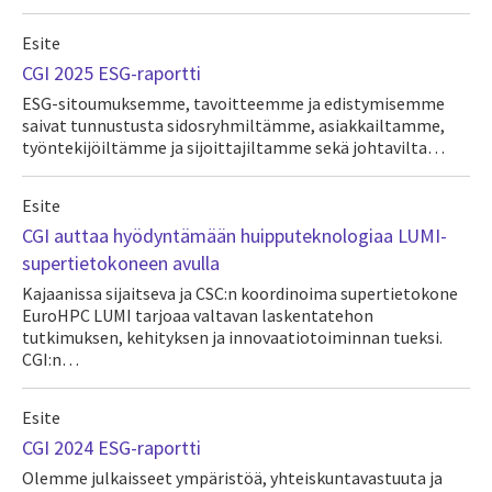
Esite
CGI 2025 ESG-raportti
ESG-sitoumuksemme, tavoitteemme ja edistymisemme
saivat tunnustusta sidosryhmiltämme, asiakkailtamme,
työntekijöiltämme ja sijoittajiltamme sekä johtavilta…
Esite
CGI auttaa hyödyntämään huipputeknologiaa LUMI-
supertietokoneen avulla
Kajaanissa sijaitseva ja CSC:n koordinoima supertietokone
EuroHPC LUMI tarjoaa valtavan laskentatehon
tutkimuksen, kehityksen ja innovaatiotoiminnan tueksi.
CGI:n…
Esite
CGI 2024 ESG-raportti
Olemme julkaisseet ympäristöä, yhteiskuntavastuuta ja