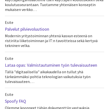
koulutusseurantaan. Tuotamme yhtenäisen konseptin
mukaisen verkko…
Esite
Palvelut pilvievoluutioon
Modernin yritystoiminnan yhtenä kasvun esteenä on
ristiriita liiketoiminnan ja IT:n tavoitteissa sekä kertyvä
tekninen velka.
Esite
Lataa opas: Valmistautuminen työn tulevaisuuteen
Tällä "digitaalisella" aikakaudella on tullut yhä
tärkeämmäksi pohtia teknologian vaikutuksia työn
tulevaisuuteen.…
Esite
Spoofy FAQ
Olemme koonneet tähän dokumenttiin vastauksia