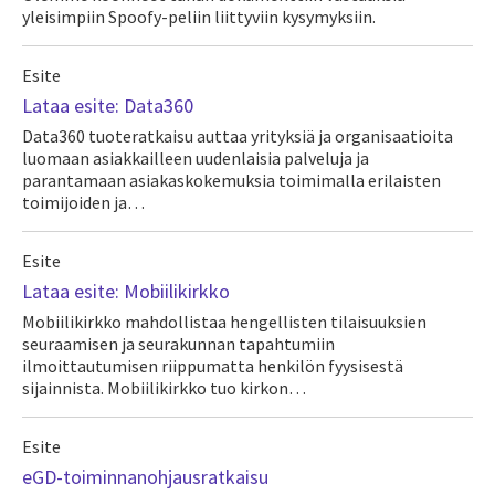
yleisimpiin Spoofy-peliin liittyviin kysymyksiin.
Esite
Lataa esite: Data360
Data360 tuoteratkaisu auttaa yrityksiä ja organisaatioita
luomaan asiakkailleen uudenlaisia palveluja ja
parantamaan asiakaskokemuksia toimimalla erilaisten
toimijoiden ja…
Esite
Lataa esite: Mobiilikirkko
Mobiilikirkko mahdollistaa hengellisten tilaisuuksien
seuraamisen ja seurakunnan tapahtumiin
ilmoittautumisen riippumatta henkilön fyysisestä
sijainnista. Mobiilikirkko tuo kirkon…
Esite
eGD-toiminnanohjausratkaisu