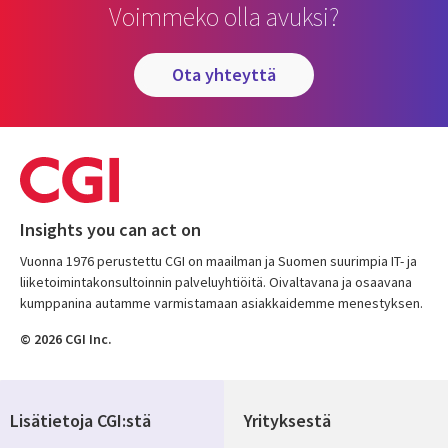
Voimmeko olla avuksi?
ota yhteyttä
Insights you can act on
Vuonna 1976 perustettu CGI on maailman ja Suomen suurimpia IT- ja
liiketoimintakonsultoinnin palveluyhtiöitä. Oivaltavana ja osaavana
kumppanina autamme varmistamaan asiakkaidemme menestyksen.
© 2026 CGI Inc.
Lisätietoja CGI:stä
Yrityksestä