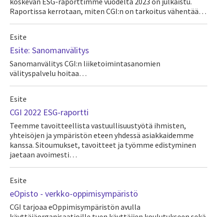
koskevan ESG-raporttimme vuodelta 2023 on julkaistu.
Raportissa kerrotaan, miten CGI:n on tarkoitus vähentää…
Esite
Esite: Sanomanvälitys
Sanomanvälitys CGI:n liiketoimintasanomien
välityspalvelu hoitaa…
Esite
CGI 2022 ESG-raportti
Teemme tavoitteellista vastuullisuustyötä ihmisten,
yhteisöjen ja ympäristön eteen yhdessä asiakkaidemme
kanssa. Sitoumukset, tavoitteet ja työmme edistyminen
jaetaan avoimesti…
Esite
eOpisto - verkko-oppimisympäristö
CGI tarjoaa eOppimisympäristön avulla
käyttäjäorganisaatioille tuen käyttäjien koulutukseen sekä