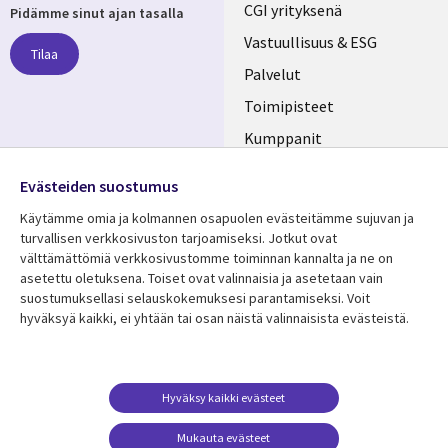
Useful
CGI yrityksenä
Pidämme sinut ajan tasalla
links
Vastuullisuus & ESG
Tilaa
FINLAND
Palvelut
Toimipisteet
Kumppanit
Seuraa meitä
Uutishuone
Evästeiden suostumus
Social
Ura CGI:llä
Käytämme omia ja kolmannen osapuolen evästeitämme sujuvan ja
Media
turvallisen verkkosivuston tarjoamiseksi. Jotkut ovat
FINLAND
välttämättömiä verkkosivustomme toiminnan kannalta ja ne on
asetettu oletuksena. Toiset ovat valinnaisia ​​ja asetetaan vain
Resurssikeskus
Lisätietoa
suostumuksellasi selauskokemuksesi parantamiseksi. Voit
hyväksyä kaikki, ei yhtään tai osan näistä valinnaisista evästeistä.
Library
Legal
Asiakastarinat
Tietosuoja
Links
FINLAND
Artikkelit
Tietosuojaseloste
FINLAND
Blogit
Käyttöehdot
Hyväksy kaikki evästeet
Tapahtumat
Yhteystiedot
Mukauta evästeet