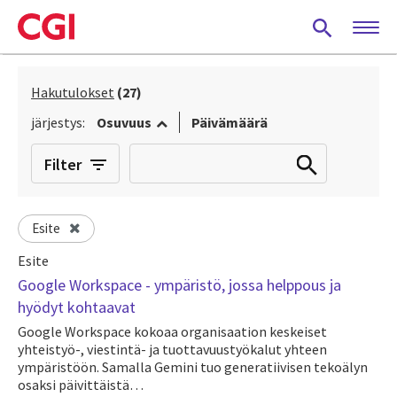
Skip
to
main
content
Hakutulokset
(27)
järjestys:
Osuvuus
Päivämäärä
Filter
Esite
Esite
Google Workspace - ympäristö, jossa helppous ja
hyödyt kohtaavat
Google Workspace kokoaa organisaation keskeiset
yhteistyö-, viestintä- ja tuottavuustyökalut yhteen
ympäristöön. Samalla Gemini tuo generatiivisen tekoälyn
osaksi päivittäistä…