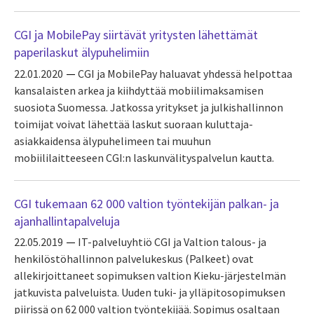
CGI ja MobilePay siirtävät yritysten lähettämät
paperilaskut älypuhelimiin
22.01.2020
CGI ja MobilePay haluavat yhdessä helpottaa
kansalaisten arkea ja kiihdyttää mobiilimaksamisen
suosiota Suomessa. Jatkossa yritykset ja julkishallinnon
toimijat voivat lähettää laskut suoraan kuluttaja-
asiakkaidensa älypuhelimeen tai muuhun
mobiililaitteeseen CGI:n laskunvälityspalvelun kautta.
CGI tukemaan 62 000 valtion työntekijän palkan- ja
ajanhallintapalveluja
22.05.2019
IT-palveluyhtiö CGI ja Valtion talous- ja
henkilöstöhallinnon palvelukeskus (Palkeet) ovat
allekirjoittaneet sopimuksen valtion Kieku-järjestelmän
jatkuvista palveluista. Uuden tuki- ja ylläpitosopimuksen
piirissä on 62 000 valtion työntekijää. Sopimus osaltaan