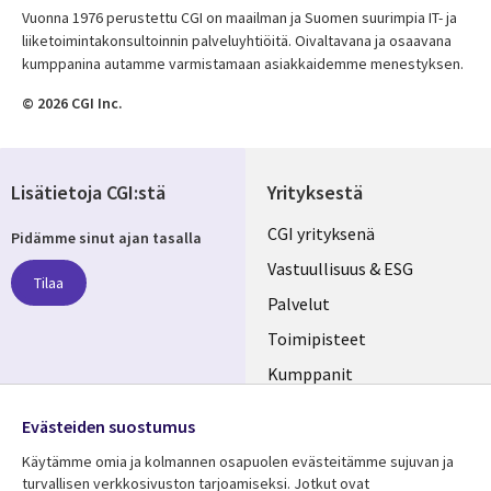
Vuonna 1976 perustettu CGI on maailman ja Suomen suurimpia IT- ja
liiketoimintakonsultoinnin palveluyhtiöitä. Oivaltavana ja osaavana
kumppanina autamme varmistamaan asiakkaidemme menestyksen.
© 2026 CGI Inc.
Lisätietoja CGI:stä
Yrityksestä
Useful
CGI yrityksenä
Pidämme sinut ajan tasalla
links
Vastuullisuus & ESG
Tilaa
FINLAND
Palvelut
Toimipisteet
Kumppanit
Seuraa meitä
Uutishuone
Evästeiden suostumus
Social
Ura CGI:llä
Käytämme omia ja kolmannen osapuolen evästeitämme sujuvan ja
Media
turvallisen verkkosivuston tarjoamiseksi. Jotkut ovat