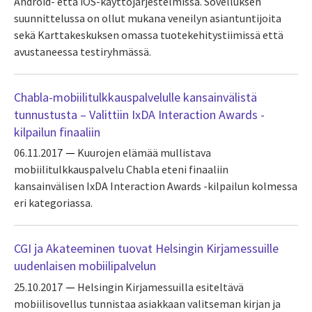
Android- että iOS-käyttöjärjestelmissä. Sovelluksen
suunnittelussa on ollut mukana veneilyn asiantuntijoita
sekä Karttakeskuksen omassa tuotekehitystiimissä että
avustaneessa testiryhmässä.
Chabla-mobiilitulkkauspalvelulle kansainvälistä
tunnustusta – Valittiin IxDA Interaction Awards -
kilpailun finaaliin
06.11.2017
Kuurojen elämää mullistava
mobiilitulkkauspalvelu Chabla eteni finaaliin
kansainvälisen IxDA Interaction Awards -kilpailun kolmessa
eri kategoriassa.
CGI ja Akateeminen tuovat Helsingin Kirjamessuille
uudenlaisen mobiilipalvelun
25.10.2017
Helsingin Kirjamessuilla esiteltävä
mobiilisovellus tunnistaa asiakkaan valitseman kirjan ja