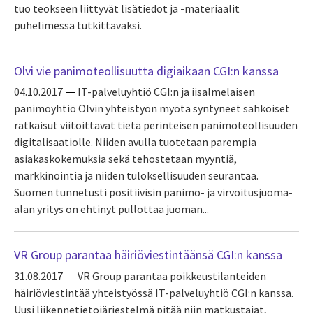
tuo teokseen liittyvät lisätiedot ja -materiaalit
puhelimessa tutkittavaksi.
Olvi vie panimoteollisuutta digiaikaan CGI:n kanssa
04.10.2017
IT-palveluyhtiö CGI:n ja iisalmelaisen
panimoyhtiö Olvin yhteistyön myötä syntyneet sähköiset
ratkaisut viitoittavat tietä perinteisen panimoteollisuuden
digitalisaatiolle. Niiden avulla tuotetaan parempia
asiakaskokemuksia sekä tehostetaan myyntiä,
markkinointia ja niiden tuloksellisuuden seurantaa.
Suomen tunnetusti positiivisin panimo- ja virvoitusjuoma-
alan yritys on ehtinyt pullottaa juoman...
VR Group parantaa häiriöviestintäänsä CGI:n kanssa
31.08.2017
VR Group parantaa poikkeustilanteiden
häiriöviestintää yhteistyössä IT-palveluyhtiö CGI:n kanssa.
Uusi liikennetietojärjestelmä pitää niin matkustajat,