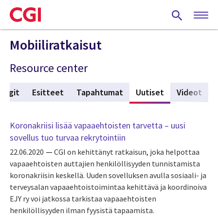
Skip
to
main
content
Mobiiliratkaisut
Resource center
logit
Esitteet
Tapahtumat
Uutiset
(active tab)
Videot
Koronakriisi lisää vapaaehtoisten tarvetta – uusi
sovellus tuo turvaa rekrytointiin
22.06.2020
CGI on kehittänyt ratkaisun, joka helpottaa
vapaaehtoisten auttajien henkilöllisyyden tunnistamista
koronakriisin keskellä. Uuden sovelluksen avulla sosiaali- ja
terveysalan vapaaehtoistoimintaa kehittävä ja koordinoiva
EJY ry voi jatkossa tarkistaa vapaaehtoisten
henkilöllisyyden ilman fyysistä tapaamista.