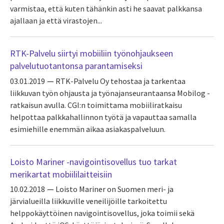
varmistaa, että kuten tähänkin asti he saavat palkkansa
ajallaan ja että virastojen...
RTK-Palvelu siirtyi mobiiliin työnohjaukseen
palvelutuotantonsa parantamiseksi
03.01.2019
RTK-Palvelu Oy tehostaa ja tarkentaa
liikkuvan työn ohjausta ja työnajanseurantaansa Mobilog -
ratkaisun avulla. CGI:n toimittama mobiiliratkaisu
helpottaa palkkahallinnon työtä ja vapauttaa samalla
esimiehille enemmän aikaa asiakaspalveluun.
Loisto Mariner -navigointisovellus tuo tarkat
merikartat mobiililaitteisiin
10.02.2018
Loisto Mariner on Suomen meri- ja
järvialueilla liikkuville veneilijöille tarkoitettu
helppokäyttöinen navigointisovellus, joka toimii sekä