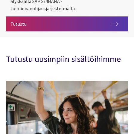
älykkäällä SAP S/4HANA -
toiminnanohjausjärjestelmällä
SAP S/4HANA
Tutustu
Tutustu uusimpiin sisältöihimme