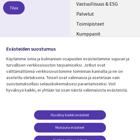
links
Vastuullisuus & ESG
Tilaa
FINLAND
Palvelut
Toimipisteet
Kumppanit
Seuraa meitä
Uutishuone
Evästeiden suostumus
Social
Ura CGI:llä
Käytämme omia ja kolmannen osapuolen evästeitämme sujuvan ja
Media
turvallisen verkkosivuston tarjoamiseksi. Jotkut ovat
FINLAND
välttämättömiä verkkosivustomme toiminnan kannalta ja ne on
asetettu oletuksena. Toiset ovat valinnaisia ​​ja asetetaan vain
Resurssikeskus
Lisätietoa
suostumuksellasi selauskokemuksesi parantamiseksi. Voit
hyväksyä kaikki, ei yhtään tai osan näistä valinnaisista evästeistä.
Library
Legal
Asiakastarinat
Tietosuoja
Links
FINLAND
Artikkelit
Tietosuojaseloste
FINLAND
Blogit
Käyttöehdot
Hyväksy kaikki evästeet
Tapahtumat
Yhteystiedot
Mukauta evästeet
Podcastit
Evästeasetuksesi