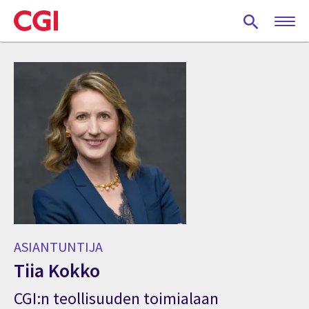
Skip
to
main
content
ASIANTUNTIJA
Tiia Kokko
CGI:n teollisuuden toimialaan
Asiantuntija Tiia Kokko