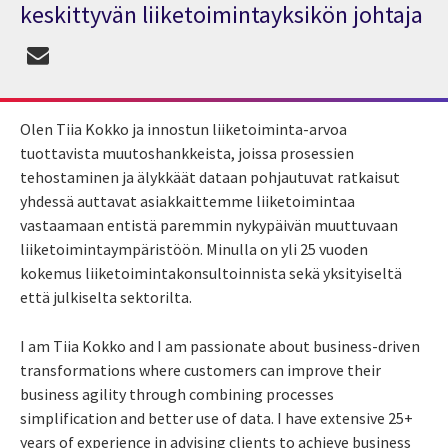
keskittyvän liiketoimintayksikön johtaja
Olen Tiia Kokko ja innostun liiketoiminta-arvoa
tuottavista muutoshankkeista, joissa prosessien
tehostaminen ja älykkäät dataan pohjautuvat ratkaisut
yhdessä auttavat asiakkaittemme liiketoimintaa
vastaamaan entistä paremmin nykypäivän muuttuvaan
liiketoimintaympäristöön. Minulla on yli 25 vuoden
kokemus liiketoimintakonsultoinnista sekä yksityiseltä
että julkiselta sektorilta.
I am Tiia Kokko and I am passionate about business-driven
transformations where customers can improve their
business agility through combining processes
simplification and better use of data. I have extensive 25+
years of experience in advising clients to achieve business