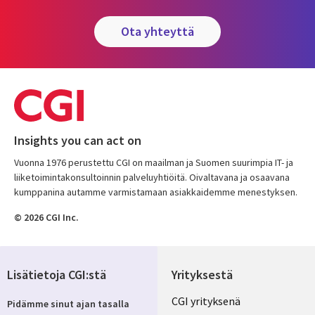
ota yhteyttä
Insights you can act on
Vuonna 1976 perustettu CGI on maailman ja Suomen suurimpia IT- ja
liiketoimintakonsultoinnin palveluyhtiöitä. Oivaltavana ja osaavana
kumppanina autamme varmistamaan asiakkaidemme menestyksen.
© 2026 CGI Inc.
Lisätietoja CGI:stä
Yrityksestä
Useful
CGI yrityksenä
Pidämme sinut ajan tasalla