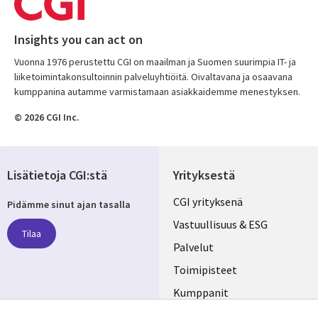
Insights you can act on
Vuonna 1976 perustettu CGI on maailman ja Suomen suurimpia IT- ja
liiketoimintakonsultoinnin palveluyhtiöitä. Oivaltavana ja osaavana
kumppanina autamme varmistamaan asiakkaidemme menestyksen.
© 2026 CGI Inc.
Lisätietoja CGI:stä
Yrityksestä
Useful
CGI yrityksenä
Pidämme sinut ajan tasalla
links
Vastuullisuus & ESG
Tilaa
FINLAND
Palvelut
Toimipisteet
Kumppanit
Seuraa meitä
Uutishuone