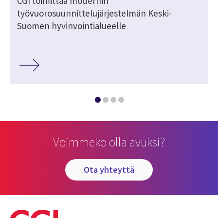
CGI toimittaa modernin
työvuorosuunnittelujärjestelmän Keski-
Suomen hyvinvointialueelle
Voimmeko olla avuksi?
ota yhteyttä