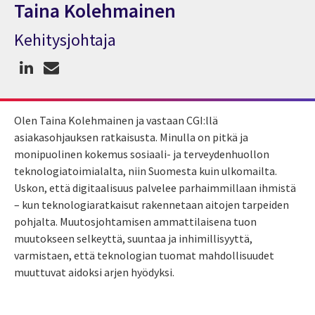
Taina Kolehmainen
Kehitysjohtaja
Asiantuntija Taina Kolehmainen
Olen Taina Kolehmainen ja vastaan CGI:llä
asiakasohjauksen ratkaisusta. Minulla on pitkä ja
monipuolinen kokemus sosiaali- ja terveydenhuollon
teknologiatoimialalta, niin Suomesta kuin ulkomailta.
Uskon, että digitaalisuus palvelee parhaimmillaan ihmistä
– kun teknologiaratkaisut rakennetaan aitojen tarpeiden
pohjalta. Muutosjohtamisen ammattilaisena tuon
muutokseen selkeyttä, suuntaa ja inhimillisyyttä,
varmistaen, että teknologian tuomat mahdollisuudet
muuttuvat aidoksi arjen hyödyksi.