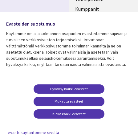
Kumppanit
Seuraa meitä
Uutishuone
Evästeiden suostumus
Social
Ura CGI:llä
Käytämme omia ja kolmannen osapuolen evästeitämme sujuvan ja
Media
turvallisen verkkosivuston tarjoamiseksi. Jotkut ovat
FINLAND
välttämättömiä verkkosivustomme toiminnan kannalta ja ne on
asetettu oletuksena. Toiset ovat valinnaisia ​​ja asetetaan vain
Resurssikeskus
Lisätietoa
suostumuksellasi selauskokemuksesi parantamiseksi. Voit
hyväksyä kaikki, ei yhtään tai osan näistä valinnaisista evästeistä.
Library
Legal
Asiakastarinat
Tietosuoja
Links
FINLAND
Artikkelit
Tietosuojaseloste
FINLAND
Blogit
Käyttöehdot
Hyväksy kaikki evästeet
Tapahtumat
Yhteystiedot
Mukauta evästeet
Podcastit
Evästeasetuksesi
Kiellä kaikki evästeet
Viewpoints
Katso lisää
evästekäytäntömme sivulta