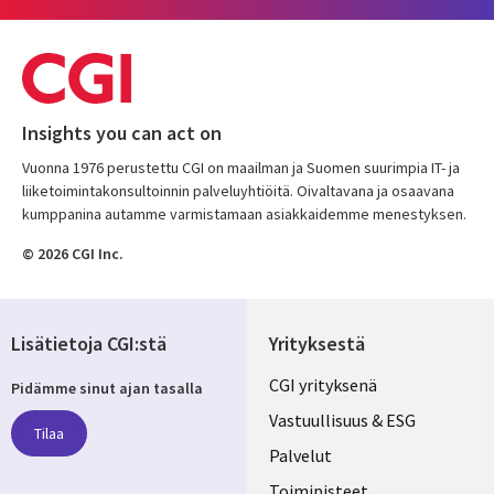
Insights you can act on
Vuonna 1976 perustettu CGI on maailman ja Suomen suurimpia IT- ja
liiketoimintakonsultoinnin palveluyhtiöitä. Oivaltavana ja osaavana
kumppanina autamme varmistamaan asiakkaidemme menestyksen.
© 2026 CGI Inc.
Lisätietoja CGI:stä
Yrityksestä
Useful
CGI yrityksenä
Pidämme sinut ajan tasalla
links
Vastuullisuus & ESG
Tilaa
FINLAND
Palvelut
Toimipisteet