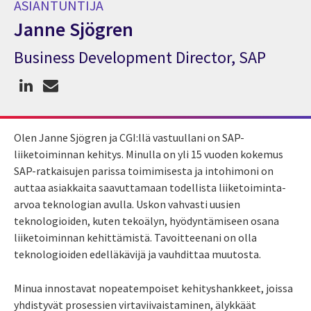
ASIANTUNTIJA
Janne Sjögren
Business Development Director, SAP
Asiantuntija Janne Sjögren
Olen Janne Sjögren ja CGI:llä vastuullani on SAP-
liiketoiminnan kehitys. Minulla on yli 15 vuoden kokemus
SAP-ratkaisujen parissa toimimisesta ja intohimoni on
auttaa asiakkaita saavuttamaan todellista liiketoiminta-
arvoa teknologian avulla. Uskon vahvasti uusien
teknologioiden, kuten tekoälyn, hyödyntämiseen osana
liiketoiminnan kehittämistä. Tavoitteenani on olla
teknologioiden edelläkävijä ja vauhdittaa muutosta.
Minua innostavat nopeatempoiset kehityshankkeet, joissa
yhdistyvät prosessien virtaviivaistaminen, älykkäät