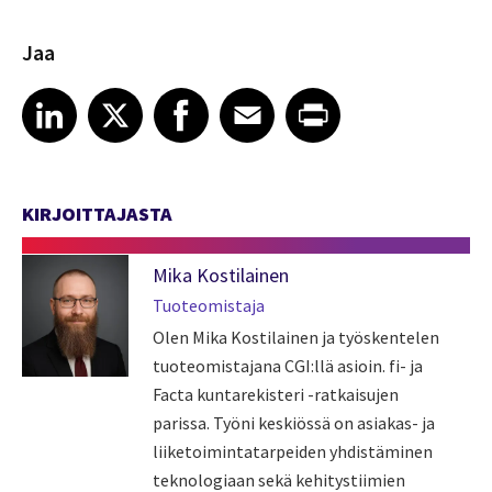
Jaa
Share article on LinkedIn
Share article on X
Share article on Facebook
Share article on Email
Share article on Print
LinkedIn
X
Facebook
Email
Print
KIRJOITTAJASTA
Mika Kostilainen
Tuoteomistaja
Olen Mika Kostilainen ja työskentelen
tuoteomistajana CGI:llä asioin. fi- ja
Facta kuntarekisteri -ratkaisujen
parissa. Työni keskiössä on asiakas- ja
liiketoimintatarpeiden yhdistäminen
teknologiaan sekä kehitystiimien