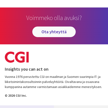
Voimmeko olla avuksi?
ota yhteyttä
Insights you can act on
Vuonna 1976 perustettu CGI on maailman ja Suomen suurimpia IT- ja
liiketoimintakonsultoinnin palveluyhtiöitä. Oivaltavana ja osaavana
kumppanina autamme varmistamaan asiakkaidemme menestyksen.
© 2026 CGI Inc.