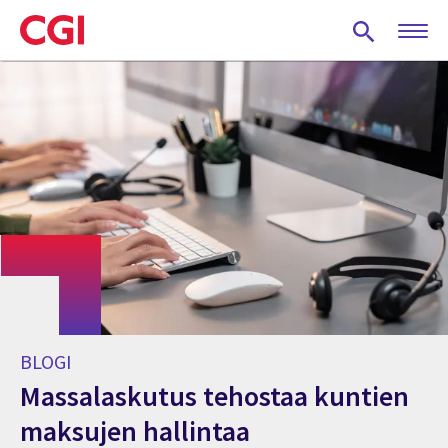
Skip
to
main
content
BLOGI
Massalaskutus tehostaa kuntien
maksujen hallintaa