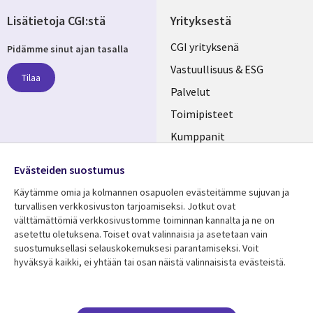
Lisätietoja CGI:stä
Yrityksestä
Useful
CGI yrityksenä
Pidämme sinut ajan tasalla
links
Vastuullisuus & ESG
Tilaa
FINLAND
Palvelut
Toimipisteet
Kumppanit
Seuraa meitä
Uutishuone
Evästeiden suostumus
Social
Ura CGI:llä
Käytämme omia ja kolmannen osapuolen evästeitämme sujuvan ja
Media
turvallisen verkkosivuston tarjoamiseksi. Jotkut ovat
FINLAND
välttämättömiä verkkosivustomme toiminnan kannalta ja ne on
asetettu oletuksena. Toiset ovat valinnaisia ​​ja asetetaan vain
Resurssikeskus
Lisätietoa
suostumuksellasi selauskokemuksesi parantamiseksi. Voit
hyväksyä kaikki, ei yhtään tai osan näistä valinnaisista evästeistä.
Library
Legal
Asiakastarinat
Tietosuoja
Links
FINLAND
Artikkelit
Tietosuojaseloste
Blogit
Käyttöehdot