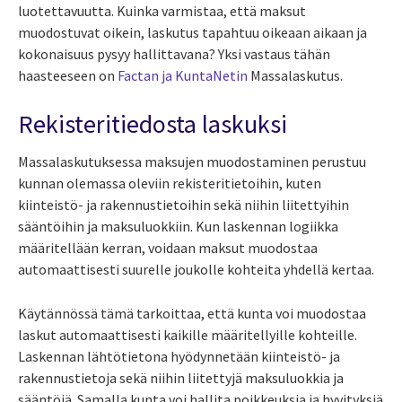
luotettavuutta. Kuinka varmistaa, että maksut
muodostuvat oikein, laskutus tapahtuu oikeaan aikaan ja
kokonaisuus pysyy hallittavana?
Yksi vastaus tähän
haasteeseen on
Factan ja KuntaNetin
Massalaskutus.
Rekisteritiedosta laskuksi
Massalaskutuksessa maksujen muodostaminen perustuu
kunnan olemassa oleviin rekisteritietoihin, kuten
kiinteistö- ja rakennustietoihin sekä niihin liitettyihin
sääntöihin ja maksuluokkiin. Kun laskennan logiikka
määritellään kerran, voidaan maksut muodostaa
automaattisesti suurelle joukolle kohteita yhdellä kertaa.
Käytännössä tämä tarkoittaa, että kunta voi muodostaa
laskut automaattisesti kaikille määritellyille kohteille.
Laskennan lähtötietona hyödynnetään kiinteistö- ja
rakennustietoja sekä niihin liitettyjä maksuluokkia ja
sääntöjä. Samalla kunta voi hallita poikkeuksia ja hyvityksiä