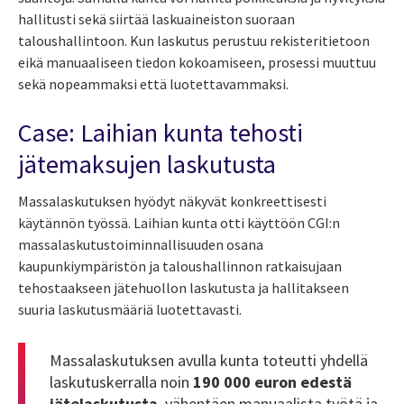
hallitusti sekä siirtää laskuaineiston suoraan
taloushallintoon. Kun laskutus perustuu rekisteritietoon
eikä manuaaliseen tiedon kokoamiseen, prosessi muuttuu
sekä nopeammaksi että luotettavammaksi.
Case: Laihian kunta tehosti
jätemaksujen laskutusta
Massalaskutuksen hyödyt näkyvät konkreettisesti
käytännön työssä. Laihian kunta otti käyttöön CGI:n
massalaskutustoiminnallisuuden osana
kaupunkiympäristön ja taloushallinnon ratkaisujaan
tehostaakseen jätehuollon laskutusta ja hallitakseen
suuria laskutusmääriä luotettavasti.
Massalaskutuksen avulla kunta toteutti yhdellä
laskutuskerralla noin
190 000 euron edestä
jätelaskutusta
, vähentäen manuaalista työtä ja