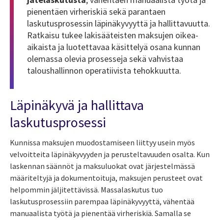
pienentäen virheriskiä sekä parantaen
laskutusprosessin läpinäkyvyyttä ja hallittavuutta.
Ratkaisu tukee lakisääteisten maksujen oikea-
aikaista ja luotettavaa käsittelyä osana kunnan
olemassa olevia prosesseja sekä vahvistaa
taloushallinnon operatiivista tehokkuutta.
Läpinäkyvä ja hallittava
laskutusprosessi
Kunnissa maksujen muodostamiseen liittyy usein myös
velvoitteita läpinäkyvyyden ja perusteltavuuden osalta. Kun
laskennan säännöt ja maksuluokat ovat järjestelmässä
määriteltyjä ja dokumentoituja, maksujen perusteet ovat
helpommin jäljitettävissä. Massalaskutus tuo
laskutusprosessiin parempaa läpinäkyvyyttä, vähentää
manuaalista työtä ja pienentää virheriskiä. Samalla se