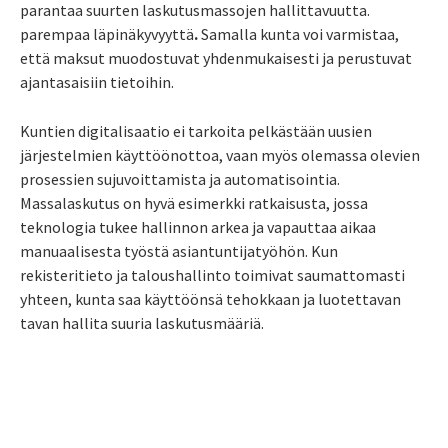
parantaa suurten laskutusmassojen hallittavuutta.
parempaa läpinäkyvyyttä
.
Samalla kunta voi varmistaa,
että maksut muodostuvat yhdenmukaisesti ja perustuvat
ajantasaisiin tietoihin.
Kuntien digitalisaatio ei tarkoita pelkästään uusien
järjestelmien käyttöönottoa, vaan myös olemassa olevien
prosessien sujuvoittamista ja automatisointia.
Massalaskutus on hyvä esimerkki ratkaisusta, jossa
teknologia tukee hallinnon arkea ja vapauttaa aikaa
manuaalisesta työstä asiantuntijatyöhön. Kun
rekisteritieto ja taloushallinto toimivat saumattomasti
yhteen, kunta saa käyttöönsä tehokkaan ja luotettavan
tavan hallita suuria laskutusmääriä.