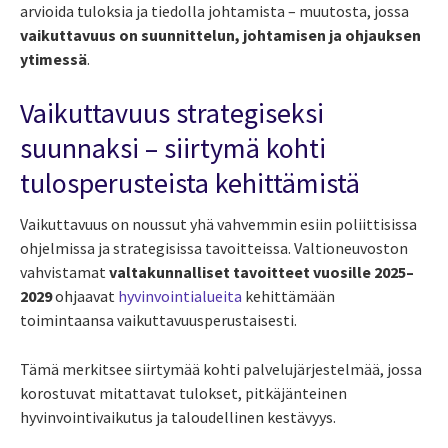
arvioida tuloksia ja tiedolla johtamista – muutosta, jossa
vaikuttavuus on suunnittelun, johtamisen ja ohjauksen
ytimessä
.
Vaikuttavuus strategiseksi
suunnaksi – siirtymä kohti
tulosperusteista kehittämistä
Vaikuttavuus on noussut yhä vahvemmin esiin poliittisissa
ohjelmissa ja strategisissa tavoitteissa. Valtioneuvoston
vahvistamat
valtakunnalliset tavoitteet vuosille 2025–
2029
ohjaavat
hyvinvointialueita
kehittämään
toimintaansa vaikuttavuusperustaisesti.
Tämä merkitsee siirtymää kohti palvelujärjestelmää, jossa
korostuvat mitattavat tulokset, pitkäjänteinen
hyvinvointivaikutus ja taloudellinen kestävyys.