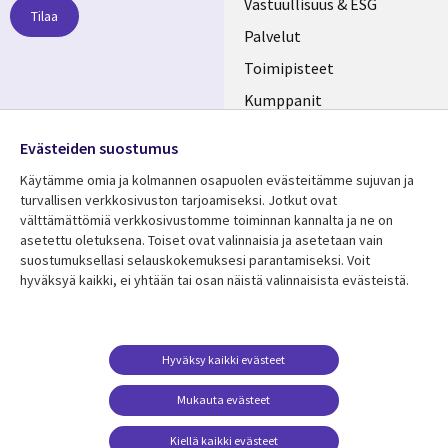
links
Vastuullisuus & ESG
Tilaa
FINLAND
Palvelut
Toimipisteet
Kumppanit
Seuraa meitä
Uutishuone
Evästeiden suostumus
Social
Ura CGI:llä
Käytämme omia ja kolmannen osapuolen evästeitämme sujuvan ja
Media
turvallisen verkkosivuston tarjoamiseksi. Jotkut ovat
FINLAND
välttämättömiä verkkosivustomme toiminnan kannalta ja ne on
asetettu oletuksena. Toiset ovat valinnaisia ​​ja asetetaan vain
Resurssikeskus
Lisätietoa
suostumuksellasi selauskokemuksesi parantamiseksi. Voit
hyväksyä kaikki, ei yhtään tai osan näistä valinnaisista evästeistä.
Library
Legal
Asiakastarinat
Tietosuoja
Links
FINLAND
Artikkelit
Tietosuojaseloste
FINLAND
Blogit
Käyttöehdot
Hyväksy kaikki evästeet
Tapahtumat
Yhteystiedot
Mukauta evästeet
Podcastit
Evästeasetuksesi
Kiellä kaikki evästeet
Viewpoints