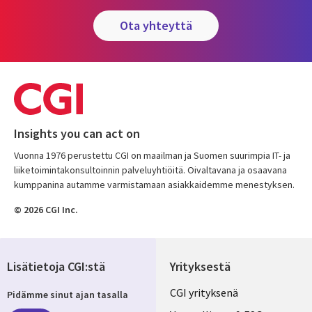
ota yhteyttä
Insights you can act on
Vuonna 1976 perustettu CGI on maailman ja Suomen suurimpia IT- ja
liiketoimintakonsultoinnin palveluyhtiöitä. Oivaltavana ja osaavana
kumppanina autamme varmistamaan asiakkaidemme menestyksen.
© 2026 CGI Inc.
Lisätietoja CGI:stä
Yrityksestä
Useful
CGI yrityksenä
Pidämme sinut ajan tasalla