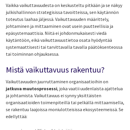
Vaikka vaikuttavuudesta on keskusteltu pitkään ja se näkyy
julkishallinnon strategisissa tavoitteissa, sen käytännön
toteutus laahaa jäljessä. Vaikuttavuuden määrittely,
johtaminen ja mittaaminen ovat usein puutteellisia ja
epäsystemaattisia. Niitä ei johdonmukaisesti viedä
käytäntöön, eikä vaikuttavuustietoa osata hyödyntää
systemaattisesti tai tarvittavalla tavalla päätöksenteossa
tai toiminnan ohjauksessa.
Mistä vaikuttavuus rakentuu?
Vaikuttavuuden juurruttaminen organisaatioihin on
jatkuva muutosprosessi
, joka vaatii uudenlaista ajattelua
ja johtamista. Vaikuttavuus ei synny yksittäisten
organisaatioiden toimenpiteillä tai pelkällä mittaamisella,
se rakentuu laajoissa moniulotteisissa ekosysteemeissä. Se
edellyttää: