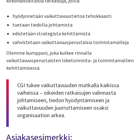
kokonaisvaltaisia ratkaisuja, joilla:
hyödynnetään vaikuttavuustietoa tehokkaasti
tuetaan tiedolla johtamista
edistetään strategista kehittämistä
vahvistetaan vaikuttavuusperustaisia toimintamalleja
Olemme kumppani, joka kulkee rinnalla
vaikuttavuusperustaisten liiketoiminta- ja toimintamallien
kehittämisessä.
CGI tukee vaikuttavuuden matkalla kaikissa
vaiheissa – oikeiden ratkaisujen valinnasta
johtamiseen, tiedon hyödyntämiseen ja
vaikuttavuuden juurruttamiseen osaksi
organisaation arkea.
Asiakasesimerkki: