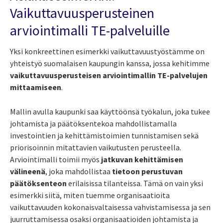
Vaikuttavuusperusteinen
arviointimalli TE-palveluille
Yksi konkreettinen esimerkki vaikuttavuustyöstämme on
yhteistyö suomalaisen kaupungin kanssa, jossa kehitimme
vaikuttavuusperusteisen arviointimallin TE-palvelujen
mittaamiseen
.
Mallin avulla kaupunki saa käyttöönsä työkalun, joka tukee
johtamista ja päätöksentekoa mahdollistamalla
investointien ja kehittämistoimien tunnistamisen sekä
priorisoinnin mitattavien vaikutusten perusteella.
Arviointimalli toimii myös
jatkuvan kehittämisen
välineenä
, joka mahdollistaa
tietoon perustuvan
päätöksenteon
erilaisissa tilanteissa. Tämä on vain yksi
esimerkki siitä, miten tuemme organisaatioita
vaikuttavuuden kokonaisvaltaisessa vahvistamisessa ja sen
juurruttamisessa osaksi organisaatioiden johtamista ja