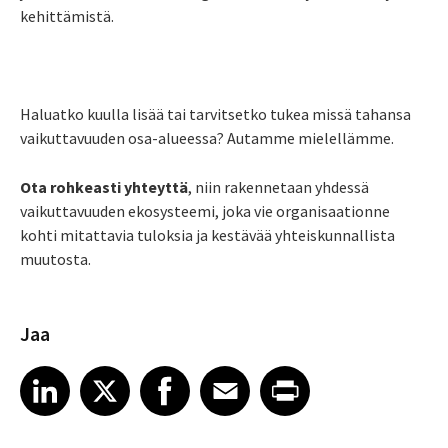
kehittämistä.
Haluatko kuulla lisää tai tarvitsetko tukea missä tahansa
vaikuttavuuden osa-alueessa? Autamme mielellämme.
Ota rohkeasti yhteyttä
, niin rakennetaan yhdessä
vaikuttavuuden ekosysteemi, joka vie organisaationne
kohti mitattavia tuloksia ja kestävää yhteiskunnallista
muutosta.
Jaa
Share article on LinkedIn
Share article on X
Share article on Facebook
Share article on Email
Share article on Print
LinkedIn
X
Facebook
Email
Print