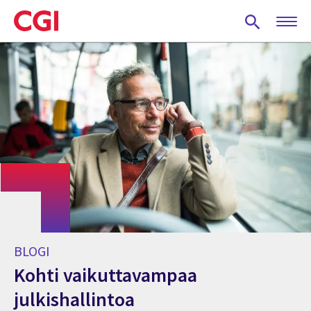
Skip
to
main
content
BLOGI
Kohti vaikuttavampaa
julkishallintoa