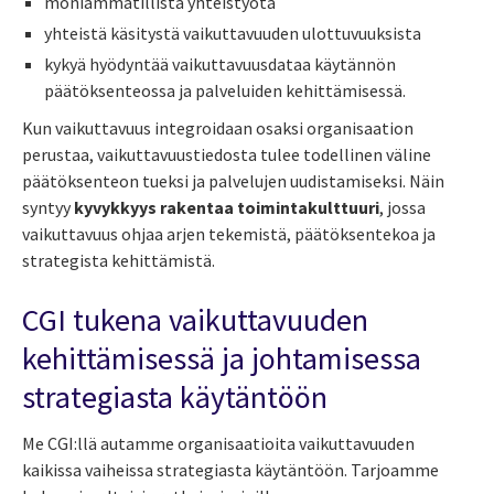
moniammatillista yhteistyötä
yhteistä käsitystä vaikuttavuuden ulottuvuuksista
kykyä hyödyntää vaikuttavuusdataa käytännön
päätöksenteossa ja palveluiden kehittämisessä.
Kun vaikuttavuus integroidaan osaksi organisaation
perustaa, vaikuttavuustiedosta tulee todellinen väline
päätöksenteon tueksi ja palvelujen uudistamiseksi. Näin
syntyy
kyvykkyys rakentaa toimintakulttuuri
, jossa
vaikuttavuus ohjaa arjen tekemistä, päätöksentekoa ja
strategista kehittämistä.
CGI tukena vaikuttavuuden
kehittämisessä ja johtamisessa
strategiasta käytäntöön
Me CGI:llä autamme organisaatioita vaikuttavuuden
kaikissa vaiheissa strategiasta käytäntöön. Tarjoamme