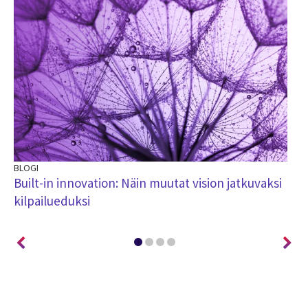
BLOGI
BL
Built-in innovation: Näin muutat vision jatkuvaksi
Mo
kilpailueduksi
tr