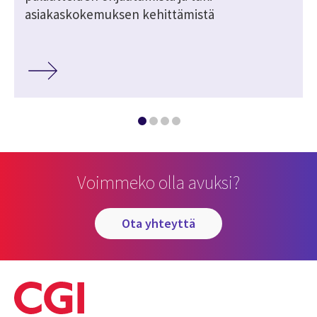
asiakaskokemuksen kehittämistä
Voimmeko olla avuksi?
ota yhteyttä