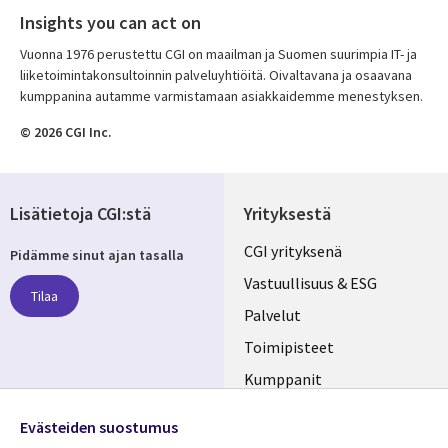
Insights you can act on
Vuonna 1976 perustettu CGI on maailman ja Suomen suurimpia IT- ja
liiketoimintakonsultoinnin palveluyhtiöitä. Oivaltavana ja osaavana
kumppanina autamme varmistamaan asiakkaidemme menestyksen.
© 2026 CGI Inc.
Lisätietoja CGI:stä
Yrityksestä
Useful
CGI yrityksenä
Pidämme sinut ajan tasalla
links
Vastuullisuus & ESG
Tilaa
FINLAND
Palvelut
Toimipisteet
Kumppanit
Seuraa meitä
Uutishuone
Evästeiden suostumus
Social
Ura CGI:llä