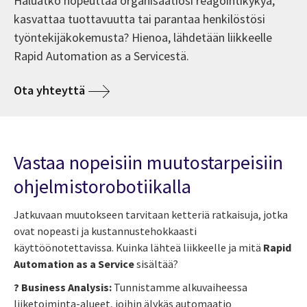
Haluatko nopeuttaa organisaatiosi reagointikykyä,
kasvattaa tuottavuutta tai parantaa henkilöstösi
työntekijäkokemusta? Hienoa, lähdetään liikkeelle
Rapid Automation as a Servicestä.
Ota yhteyttä
Vastaa nopeisiin muutostarpeisiin
ohjelmistorobotiikalla
Jatkuvaan muutokseen tarvitaan ketteriä ratkaisuja, jotka
ovat nopeasti ja kustannustehokkaasti
käyttöönotettavissa. Kuinka lähteä liikkeelle ja mitä
Rapid
Automation as a Service
sisältää?
? Business Analysis:
Tunnistamme alkuvaiheessa
liiketoiminta-alueet, joihin älykäs automaatio