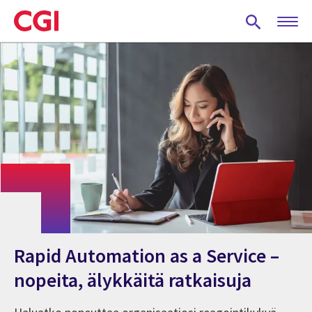
Skip
to
main
content
Rapid Automation as a Service –
nopeita, älykkäitä ratkaisuja