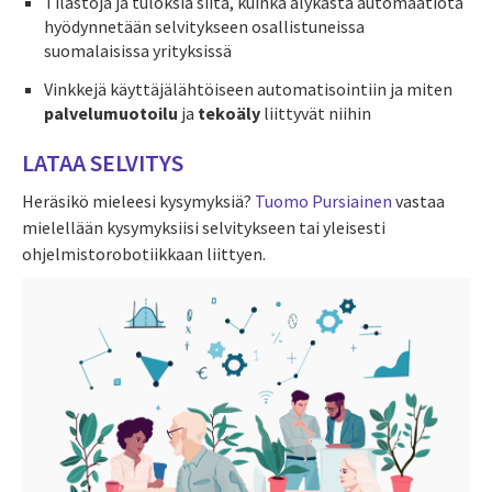
Tilastoja ja tuloksia siitä, kuinka älykästä automaatiota
hyödynnetään selvitykseen osallistuneissa
suomalaisissa yrityksissä
Vinkkejä käyttäjälähtöiseen automatisointiin ja miten
palvelumuotoilu
ja
tekoäly
liittyvät niihin
LATAA SELVITYS
Heräsikö mieleesi kysymyksiä?
Tuomo Pursiainen
vastaa
mielellään kysymyksiisi selvitykseen tai yleisesti
ohjelmistorobotiikkaan liittyen.