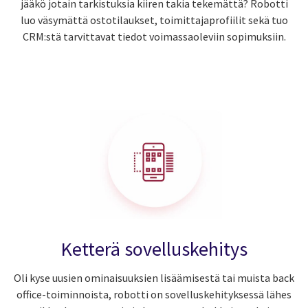
jääkö jotain tarkistuksia kiiren takia tekemättä? Robotti
luo väsymättä ostotilaukset, toimittajaprofiilit sekä tuo
CRM:stä tarvittavat tiedot voimassaoleviin sopimuksiin.
Ketterä sovelluskehitys
Oli kyse uusien ominaisuuksien lisäämisestä tai muista back
office-toiminnoista, robotti on sovelluskehityksessä lähes