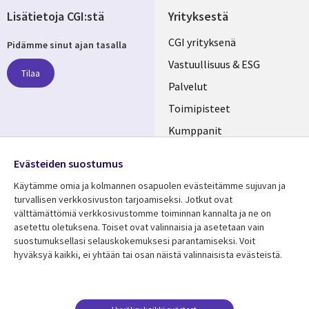
Lisätietoja CGI:stä
Yrityksestä
Useful
CGI yrityksenä
Pidämme sinut ajan tasalla
links
Vastuullisuus & ESG
Tilaa
FINLAND
Palvelut
Toimipisteet
Kumppanit
Seuraa meitä
Uutishuone
Evästeiden suostumus
Social
Ura CGI:llä
Käytämme omia ja kolmannen osapuolen evästeitämme sujuvan ja
Media
turvallisen verkkosivuston tarjoamiseksi. Jotkut ovat
FINLAND
välttämättömiä verkkosivustomme toiminnan kannalta ja ne on
asetettu oletuksena. Toiset ovat valinnaisia ​​ja asetetaan vain
Resurssikeskus
Lisätietoa
suostumuksellasi selauskokemuksesi parantamiseksi. Voit
hyväksyä kaikki, ei yhtään tai osan näistä valinnaisista evästeistä.
Library
Legal
Asiakastarinat
Tietosuoja
Links
FINLAND
Artikkelit
Tietosuojaseloste
Blogit
Käyttöehdot