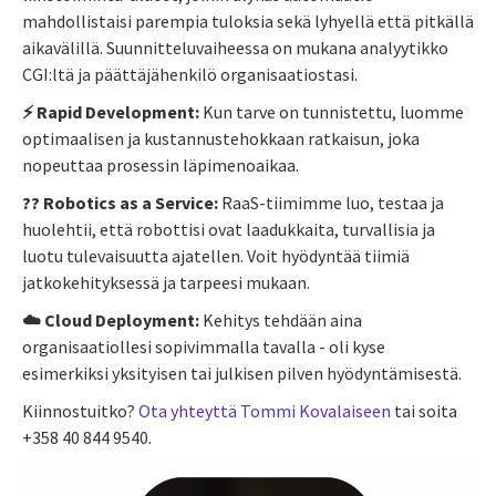
mahdollistaisi parempia tuloksia sekä lyhyellä että pitkällä
aikavälillä. Suunnitteluvaiheessa on mukana analyytikko
CGI:ltä ja päättäjähenkilö organisaatiostasi.
⚡ Rapid Development:
Kun tarve on tunnistettu, luomme
optimaalisen ja kustannustehokkaan ratkaisun, joka
nopeuttaa prosessin läpimenoaikaa.
?‍? Robotics as a Service:
RaaS-tiimimme luo, testaa ja
huolehtii, että robottisi ovat laadukkaita, turvallisia ja
luotu tulevaisuutta ajatellen. Voit hyödyntää tiimiä
jatkokehityksessä ja tarpeesi mukaan.
☁️ Cloud Deployment:
Kehitys tehdään aina
organisaatiollesi sopivimmalla tavalla - oli kyse
esimerkiksi yksityisen tai julkisen pilven hyödyntämisestä.
Kiinnostuitko?
Ota yhteyttä Tommi Kovalaiseen
tai soita
+358 40 844 9540.