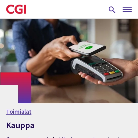
Skip
to
main
content
Toimialat
Kauppa