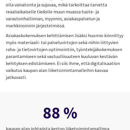
olla vaivatonta ja sujuvaa, mikä tarkoittaa tarvetta
reaaliaikaiselle tiedolle muun muassa tuote- ja
varastonhallinnan, myynnin, asiakaspalvelun ja
markkinoinnin järjestelmissä.
Asiakaskokemuksen kehittämisen lisäksi huomio kiinnittyy
myös materiaali- tai palveluvirtojen sekä niihin liittyvien
raha- ja tietovirtojen optimointiin, työntekijäkokemuksen
parantamiseen sekä vastuullisuuteen kuuluvan kestävän
kehityksen edistämiseen. Ei siis ihme, että digitalisaation
vaikutus kaupan alan liiketoimintamalleihin kasvaa
jatkuvasti.
88 %
kaupan alan johtajista kertoo liiketoimintamallinsa