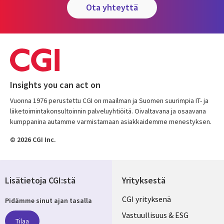
ota yhteyttä
Insights you can act on
Vuonna 1976 perustettu CGI on maailman ja Suomen suurimpia IT- ja
liiketoimintakonsultoinnin palveluyhtiöitä. Oivaltavana ja osaavana
kumppanina autamme varmistamaan asiakkaidemme menestyksen.
© 2026 CGI Inc.
Lisätietoja CGI:stä
Yrityksestä
Useful
CGI yrityksenä
Pidämme sinut ajan tasalla
links
Vastuullisuus & ESG
Tilaa