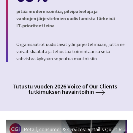
pitää modernisointia, pilvipalveluja ja
vanhojen järjestelmien uudistamista tärkeinä
IT-prioriteetteina
Organisaatiot uudistavat ydinjärjestelmiään, jotta ne
voivat skaalata ja tehostaa toimintaansa sekä
vahvistaa kykyään sopeutua muutoksiin.
Tutustu vuoden 2026 Voice of Our Clients -
tutkimuksen havaintoihin
Retail, consumer & services: Retail's Quiet Revolution | CGI Industry Foresights