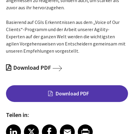
angemessen zu reagieren, sondern auch, um stärker als
zuvor aus ihr hervorzugehen.
Basierend auf CGIs Erkenntnissen aus
dem
„Voice
of
Our
Clients“-Programm und der Arbeit unserer
Agility
-
Experten
auf der ganzen Welt werden die wichtigsten
agilen Vorgehensweisen von Entscheidern gemeinsam mit
unseren Empfehlungen vorgestellt.
Download PDF
Download PDF
Teilen in:
Share on LinkedIn
Share on X
Share on Facebook
Share on Email
Share on Print
LinkedIn
X
Facebook
Email
Print