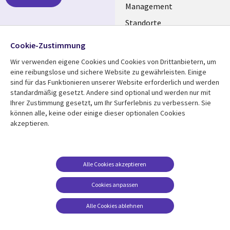
GERMANY
Management
Standorte
Allianzen
Folgen Sie uns
Cookie-Zustimmung
Merger
Wir verwenden eigene Cookies und Cookies von Drittanbietern, um
Social
eine reibungslose und sichere Website zu gewährleisten. Einige
Media
sind für das Funktionieren unserer Website erforderlich und werden
GERMANY
standardmäßig gesetzt. Andere sind optional und werden nur mit
Ihrer Zustimmung gesetzt, um Ihr Surferlebnis zu verbessern. Sie
Mediathek
Rechtliches
können alle, keine oder einige dieser optionalen Cookies
akzeptieren.
Library
Legal
Aktuelles
Allgemeine
Geschäftsbedingungen
Links
GERMANY
Artikel
Beschwerden/Hinweise
GERMANY
Blogs
Alle Cookies akzeptieren
Compliance
Events
Cookies anpassen
Datenschutz
Podcasts
Impressum
Alle Cookies ablehnen
Presse
Cookie-Einstellungen
Standpunkt