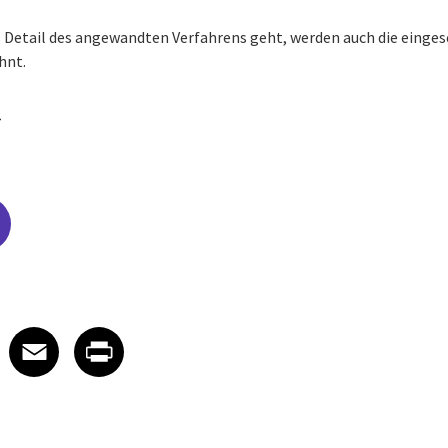
ns Detail des angewandten Verfahrens geht, werden auch die ein
hnt.
edIn
 X
re on Facebook
Share on Email
Share on Print
Facebook
Email
Print