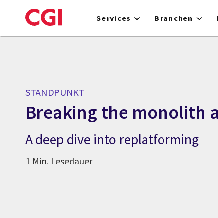
Skip
to
Services
Branchen
main
content
STANDPUNKT
Breaking the monolith a
A deep dive into replatforming
1 Min. Lesedauer