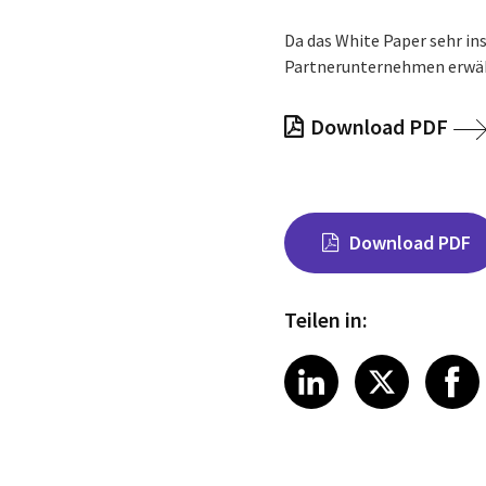
Da das White Paper sehr i
Partnerunternehmen erwä
Download PDF
Download PDF
Teilen in:
Share on Link
Share on
Sha
LinkedIn
X