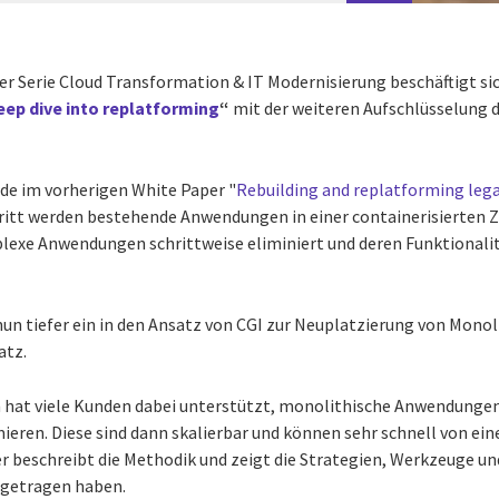
der Serie Cloud Transformation & IT Modernisierung beschäftigt si
eep dive into replatforming
“
mit der weiteren Aufschlüsselung d
de im vorherigen White Paper "
Rebuilding and replatforming lega
hritt werden bestehende Anwendungen in einer containerisierten 
xe Anwendungen schrittweise eliminiert und deren Funktionalität
un tiefer ein in den Ansatz von CGI zur Neuplatzierung von Monol
atz.
hat viele Kunden dabei unterstützt, monolithische Anwendungen 
ren. Diese sind dann skalierbar und können sehr schnell von ei
er beschreibt die Methodik und zeigt die Strategien, Werkzeuge u
igetragen haben.