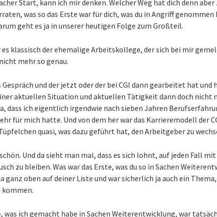
facher Start, kann ich mir denken. Welcher Weg hat dich denn aber
rraten, was so das Erste war für dich, was du in Angriff genommen
rum geht es ja in unserer heutigen Folge zum Großteil.
r es klassisch der ehemalige Arbeitskollege, der sich bei mir gemel
 nicht mehr so genau.
s Gespräch und der jetzt oder der bei CGI dann gearbeitet hat und h
einer aktuellen Situation und aktuellen Tätigkeit dann doch nicht 
, dass ich eigentlich irgendwie nach sieben Jahren Berufserfahr
r für mich hatte. Und von dem her war das Karrieremodell der C
-Tüpfelchen quasi, was dazu geführt hat, den Arbeitgeber zu wechs
schön. Und da sieht man mal, dass es sich lohnt, auf jeden Fall m
sch zu bleiben. Was war das Erste, was du so in Sachen Weitere
ja ganz oben auf deiner Liste und war sicherlich ja auch ein Thema
zu kommen.
te, was ich gemacht habe in Sachen Weiterentwicklung, war tatsä