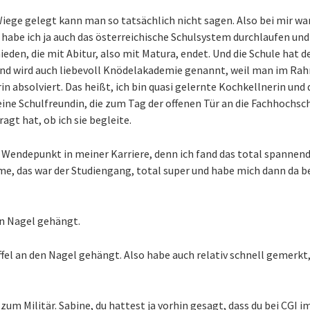
Wiege gelegt kann man so tatsächlich nicht sagen. Also bei mir war
, habe ich ja auch das österreichische Schulsystem durchlaufen un
ieden, die mit Abitur, also mit Matura, endet. Und die Schule hat 
und wird auch liebevoll Knödelakademie genannt, weil man im Rah
n absolviert. Das heißt, ich bin quasi gelernte Kochkellnerin und 
eine Schulfreundin, die zum Tag der offenen Tür an die Fachhochs
agt hat, ob ich sie begleite.
r Wendepunkt in meiner Karriere, denn ich fand das total spannend
me, das war der Studiengang, total super und habe mich dann da 
en Nagel gehängt.
fel an den Nagel gehängt. Also habe auch relativ schnell gemerkt
zum Militär. Sabine, du hattest ja vorhin gesagt, dass du bei CGI 