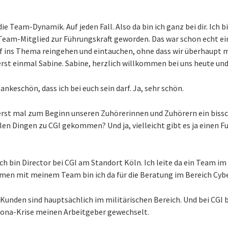
die Team-Dynamik. Auf jeden Fall. Also da bin ich ganz bei dir. Ich 
eam-Mitglied zur Führungskraft geworden. Das war schon echt ei
ief ins Thema reingehen und eintauchen, ohne dass wir überhaupt
rst einmal Sabine. Sabine, herzlich willkommen bei uns heute und 
Dankeschön, dass ich bei euch sein darf. Ja, sehr schön.
 erst mal zum Beginn unseren Zuhörerinnen und Zuhörern ein biss
llen Dingen zu CGI gekommen? Und ja, vielleicht gibt es ja einen Fu
 ich bin Director bei CGI am Standort Köln. Ich leite da ein Team i
mmen mit meinem Team bin ich da für die Beratung im Bereich Cybe
unden sind hauptsächlich im militärischen Bereich. Und bei CGI bin
orona-Krise meinen Arbeitgeber gewechselt.