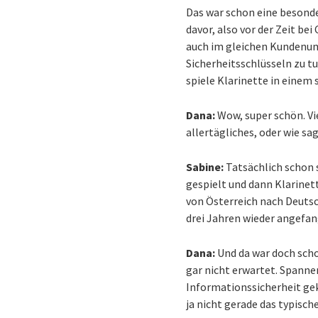
Das war schon eine besonder
davor, also vor der Zeit be
auch im gleichen Kundenumf
Sicherheitsschlüsseln zu t
spiele Klarinette in einem
Dana:
Wow, super schön. Vie
allertägliches, oder wie s
Sabine:
Tatsächlich schon s
gespielt und dann Klarinet
von Österreich nach Deutsc
drei Jahren wieder angefan
Dana:
Und da war doch scho
gar nicht erwartet. Spanne
Informationssicherheit ge
ja nicht gerade das typisch