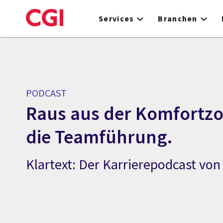
Skip
to
Services
Branchen
main
content
PODCAST
Raus aus der Komfortzon
die Teamführung.
Klartext: Der Karrierepodcast von 