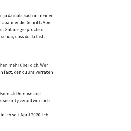
bin ja damals auch in meiner
n spannender Schritt. Aber
 mit Sabine gesprochen
schön, dass du da bist.
chen mehr über dich. Wer
n fact, den du uns verraten
m Bereich Defense and
rsecurity verantwortlich.
 ich seit April 2020. Ich