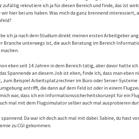
 zufällig rekrutiere ich ja für diesen Bereich und finde, das ist wirk
 wir hier bei uns haben. Was mich da ganz brennend interessiert, 
feld?
abe ich ja nach dem Studium direkt meinen ersten Arbeitgeber an
ser Branche unterwegs ist, die auch Beratung im Bereich Informati
r machen.
hon eben seit 14 Jahren in dem Bereich tätig, aber davor hatte ich
das Spannende an diesem Job ist eben, finde ich, dass man eben ni
, zum Beispiel Arbeitsplatzrechner im Büro oder Server-Systeme
umgebung antrifft, die dann auf dem Feld ist oder in einem Flugze
 mich war, dass ich ein Informationssicherheitskonzept für ein F
auch mal mit dem Flugsimulator selber auch mal ausprobieren durft
l spannend. Da war ich doch auch mal mit dabei. Sabine, du hast vo
demie zu CGI gekommen.