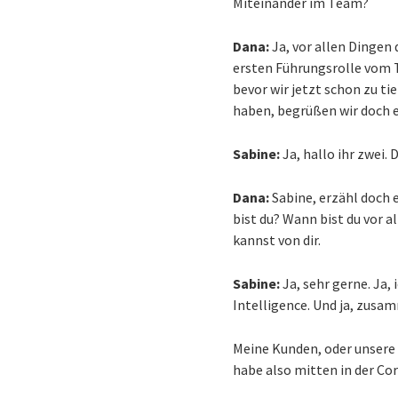
Miteinander im Team?
Dana:
Ja, vor allen Dingen 
ersten Führungsrolle vom T
bevor wir jetzt schon zu t
haben, begrüßen wir doch e
Sabine:
Ja, hallo ihr zwei. 
Dana:
Sabine, erzähl doch
bist du? Wann bist du vor a
kannst von dir.
Sabine:
Ja, sehr gerne. Ja,
Intelligence. Und ja, zusa
Meine Kunden, oder unsere K
habe also mitten in der C