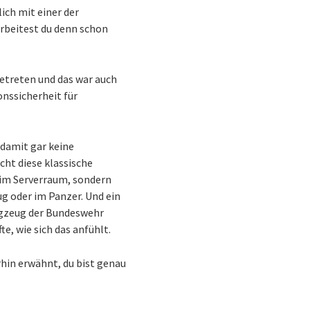
lich mit einer der
arbeitest du denn schon
getreten und das war auch
onssicherheit für
 damit gar keine
cht diese klassische
 im Serverraum, sondern
ug oder im Panzer. Und ein
lugzeug der Bundeswehr
e, wie sich das anfühlt.
rhin erwähnt, du bist genau