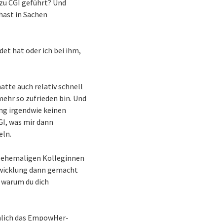
 zu CGI geführt? Und
 hast in Sachen
det hat oder ich bei ihm,
atte auch relativ schnell
mehr so zufrieden bin. Und
ung irgendwie keinen
GI, was mir dann
eln.
it ehemaligen Kolleginnen
ntwicklung dann gemacht
, warum du dich
chlich das EmpowHer-