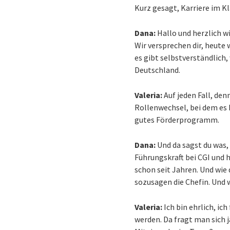
Kurz gesagt, Karriere im Kl
Dana:
Hallo und herzlich w
Wir versprechen dir, heute 
es gibt selbstverständlich,
Deutschland.
Valeria:
Auf jeden Fall, den
Rollenwechsel, bei dem es 
gutes Förderprogramm.
Dana:
Und da sagst du was
Führungskraft bei CGI und
schon seit Jahren. Und wie 
sozusagen die Chefin. Und wi
Valeria:
Ich bin ehrlich, i
werden. Da fragt man sich j