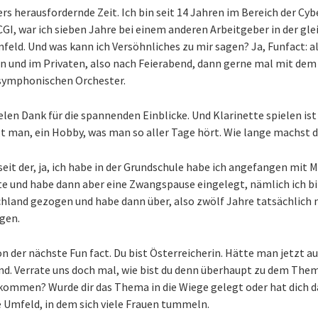
s herausfordernde Zeit. Ich bin seit 14 Jahren im Bereich der Cyb
i CGI, war ich sieben Jahre bei einem anderen Arbeitgeber in der gl
eld. Und was kann ich Versöhnliches zu mir sagen? Ja, Funfact: a
un und im Privaten, also nach Feierabend, dann gerne mal mit dem
 symphonischen Orchester.
len Dank für die spannenden Einblicke. Und Klarinette spielen ist a
agt man, ein Hobby, was man so aller Tage hört. Wie lange machst 
eit der, ja, ich habe in der Grundschule habe ich angefangen mit M
te und habe dann aber eine Zwangspause eingelegt, nämlich ich bi
hland gezogen und habe dann über, also zwölf Jahre tatsächlich n
gen.
n der nächste Fun fact. Du bist Österreicherin. Hätte man jetzt au
nd. Verrate uns doch mal, wie bist du denn überhaupt zu dem Them
kommen? Wurde dir das Thema in die Wiege gelegt oder hat dich 
e Umfeld, in dem sich viele Frauen tummeln.