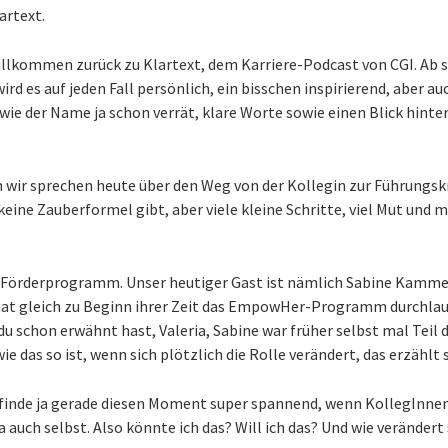
artext.
illkommen zurück zu Klartext, dem Karriere-Podcast von CGI. Ab s
wird es auf jeden Fall persönlich, ein bisschen inspirierend, aber
 wie der Name ja schon verrät, klare Worte sowie einen Blick hinter
n wir sprechen heute über den Weg von der Kollegin zur Führungskra
keine Zauberformel gibt, aber viele kleine Schritte, viel Mut und
, Förderprogramm. Unser heutiger Gast ist nämlich Sabine Kammerh
 hat gleich zu Beginn ihrer Zeit das EmpowHer-Programm durchla
du schon erwähnt hast, Valeria, Sabine war früher selbst mal Teil
e das so ist, wenn sich plötzlich die Rolle verändert, das erzählt 
ch finde ja gerade diesen Moment super spannend, wenn KollegInne
a auch selbst. Also könnte ich das? Will ich das? Und wie verändert