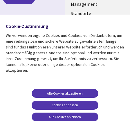
GERMANY
Management
Standorte
Allianzen
Folgen Sie uns
Cookie-Zustimmung
Merger
Wir verwenden eigene Cookies und Cookies von Drittanbietern, um
Social
eine reibungslose und sichere Website zu gewährleisten. Einige
Media
sind für das Funktionieren unserer Website erforderlich und werden
GERMANY
standardmäßig gesetzt. Andere sind optional und werden nur mit
Ihrer Zustimmung gesetzt, um Ihr Surferlebnis zu verbessern. Sie
Mediathek
Rechtliches
können alle, keine oder einige dieser optionalen Cookies
akzeptieren.
Library
Legal
Aktuelles
Allgemeine
Geschäftsbedingungen
Links
GERMANY
Artikel
Beschwerden/Hinweise
GERMANY
Blogs
Alle Cookies akzeptieren
Compliance
Events
Cookies anpassen
Datenschutz
Podcasts
Impressum
Alle Cookies ablehnen
Presse
Cookie-Einstellungen
Standpunkt