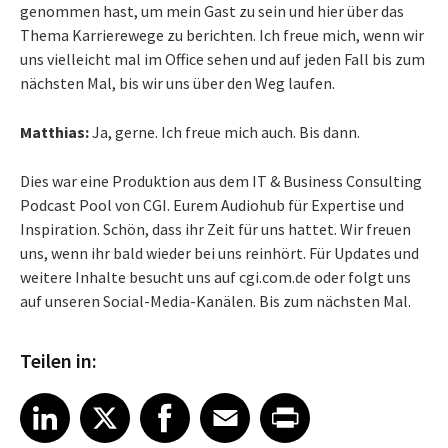
genommen hast, um mein Gast zu sein und hier über das
Thema Karrierewege zu berichten. Ich freue mich, wenn wir
uns vielleicht mal im Office sehen und auf jeden Fall bis zum
nächsten Mal, bis wir uns über den Weg laufen.
Matthias:
Ja, gerne. Ich freue mich auch. Bis dann.
Dies war eine Produktion aus dem IT & Business Consulting
Podcast Pool von CGI. Eurem Audiohub für Expertise und
Inspiration. Schön, dass ihr Zeit für uns hattet. Wir freuen
uns, wenn ihr bald wieder bei uns reinhört. Für Updates und
weitere Inhalte besucht uns auf cgi.com.de oder folgt uns
auf unseren Social-Media-Kanälen. Bis zum nächsten Mal.
Teilen in:
Share article on LinkedIn
Share article on X
Share article on Facebook
Share article on Email
Share article on Print
LinkedIn
X
Facebook
Email
Print