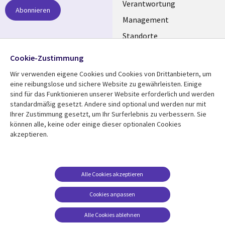
links
Verantwortung
Abonnieren
GERMANY
Management
Standorte
Allianzen
Folgen Sie uns
Cookie-Zustimmung
Merger
Wir verwenden eigene Cookies und Cookies von Drittanbietern, um
Social
eine reibungslose und sichere Website zu gewährleisten. Einige
Media
sind für das Funktionieren unserer Website erforderlich und werden
GERMANY
standardmäßig gesetzt. Andere sind optional und werden nur mit
Ihrer Zustimmung gesetzt, um Ihr Surferlebnis zu verbessern. Sie
Mediathek
Rechtliches
können alle, keine oder einige dieser optionalen Cookies
akzeptieren.
Library
Legal
Aktuelles
Allgemeine
Geschäftsbedingungen
Links
GERMANY
Artikel
Beschwerden/Hinweise
GERMANY
Blogs
Alle Cookies akzeptieren
Compliance
Events
Cookies anpassen
Datenschutz
Podcasts
Impressum
Alle Cookies ablehnen
Presse