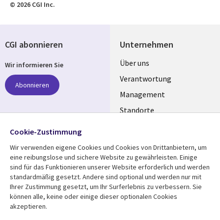
© 2026 CGI Inc.
CGI abonnieren
Unternehmen
Useful
Über uns
Wir informieren Sie
links
Verantwortung
Abonnieren
GERMANY
Management
Standorte
Allianzen
Folgen Sie uns
Cookie-Zustimmung
Merger
Wir verwenden eigene Cookies und Cookies von Drittanbietern, um
Social
eine reibungslose und sichere Website zu gewährleisten. Einige
Media
sind für das Funktionieren unserer Website erforderlich und werden
GERMANY
standardmäßig gesetzt. Andere sind optional und werden nur mit
Ihrer Zustimmung gesetzt, um Ihr Surferlebnis zu verbessern. Sie
Mediathek
Rechtliches
können alle, keine oder einige dieser optionalen Cookies
akzeptieren.
Library
Legal
Aktuelles
Allgemeine