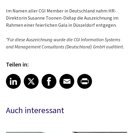
Im Namen aller CGI Member in Deutschland nahm HR-
Direktorin Susanne Toonen-Didlap die Auszeichnung im
Rahmen einer feierlichen Gala in Düsseldorf entgegen.
*Für diese Auszeichnung wurde die CGI Information Systems
and Management Consultants (Deutschland) GmbH auditiert.
Teilen in:
Share article on LinkedIn
Share article on X
Share article on Facebook
Share article on Email
Share article on Print
LinkedIn
X
Facebook
Email
Print
Auch interessant