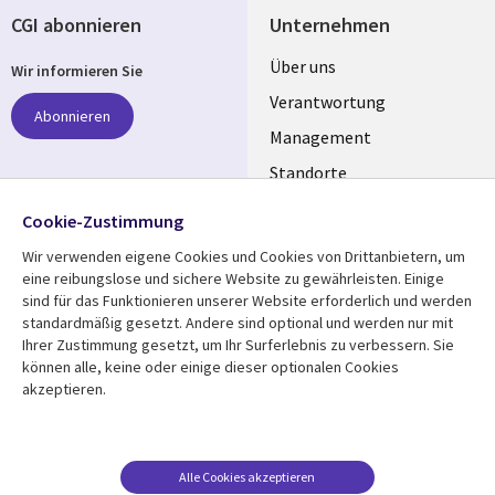
CGI abonnieren
Unternehmen
Useful
Über uns
Wir informieren Sie
links
Verantwortung
Abonnieren
GERMANY
Management
Standorte
Allianzen
Folgen Sie uns
Cookie-Zustimmung
Merger
Wir verwenden eigene Cookies und Cookies von Drittanbietern, um
Social
eine reibungslose und sichere Website zu gewährleisten. Einige
Media
sind für das Funktionieren unserer Website erforderlich und werden
GERMANY
standardmäßig gesetzt. Andere sind optional und werden nur mit
Ihrer Zustimmung gesetzt, um Ihr Surferlebnis zu verbessern. Sie
Mediathek
Rechtliches
können alle, keine oder einige dieser optionalen Cookies
akzeptieren.
Library
Legal
Aktuelles
Allgemeine
Geschäftsbedingungen
Links
GERMANY
Artikel
Beschwerden/Hinweise
GERMANY
Blogs
Alle Cookies akzeptieren