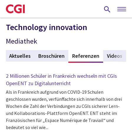
Skip
to
main
content
Technology innovation
Mediathek
Aktuelles
Broschüren
Referenzen
(active tab)
Videos
2 Millionen Schüler in Frankreich wechseln mit CGIs
OpenENT zu Digitalunterricht
Als in Frankreich aufgrund von COVID-19 Schulen
geschlossen wurden, verfünffachte sich innerhalb von drei
Wochen die Zahl der Verbindungen zu CGIs sicherer Lern-
und Kollaborations-Plattform OpenENT. ENT steht im
Französischen für „Espace Numérique de Traviail“ und
bedeutet so viel wie...