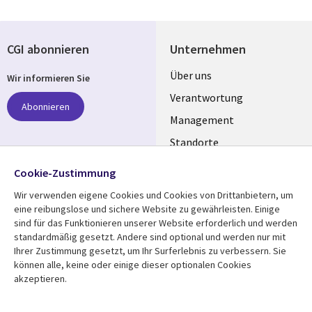
CGI abonnieren
Unternehmen
Useful
Über uns
Wir informieren Sie
links
Verantwortung
Abonnieren
GERMANY
Management
Standorte
Allianzen
Folgen Sie uns
Cookie-Zustimmung
Merger
Wir verwenden eigene Cookies und Cookies von Drittanbietern, um
Social
eine reibungslose und sichere Website zu gewährleisten. Einige
Media
sind für das Funktionieren unserer Website erforderlich und werden
GERMANY
standardmäßig gesetzt. Andere sind optional und werden nur mit
Ihrer Zustimmung gesetzt, um Ihr Surferlebnis zu verbessern. Sie
Mediathek
Rechtliches
können alle, keine oder einige dieser optionalen Cookies
akzeptieren.
Library
Legal
Aktuelles
Allgemeine
Geschäftsbedingungen
Links
GERMANY
Artikel