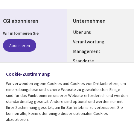
CGI abonnieren
Unternehmen
Useful
Über uns
Wir informieren Sie
links
Verantwortung
Abonnieren
GERMANY
Management
Standorte
Allianzen
Folgen Sie uns
Cookie-Zustimmung
Merger
Wir verwenden eigene Cookies und Cookies von Drittanbietern, um
Social
eine reibungslose und sichere Website zu gewährleisten. Einige
Media
sind für das Funktionieren unserer Website erforderlich und werden
GERMANY
standardmäßig gesetzt. Andere sind optional und werden nur mit
Ihrer Zustimmung gesetzt, um Ihr Surferlebnis zu verbessern. Sie
Mediathek
Rechtliches
können alle, keine oder einige dieser optionalen Cookies
akzeptieren.
Library
Legal
Aktuelles
Allgemeine
Geschäftsbedingungen
Links
GERMANY
Artikel