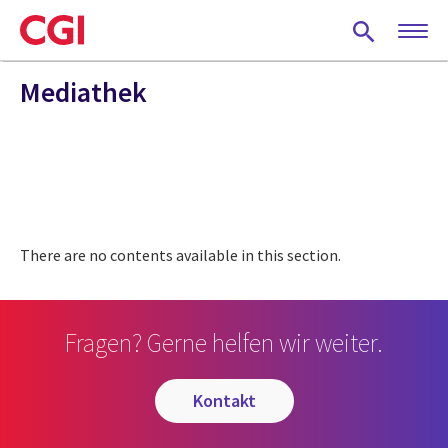
Skip
to
main
content
Mediathek
There are no contents available in this section.
Fragen? Gerne helfen wir weiter.
kontakt