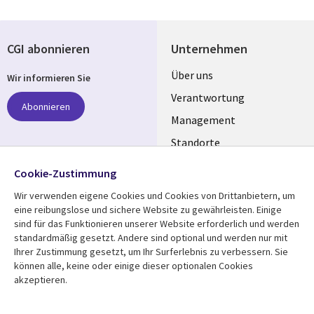
CGI abonnieren
Unternehmen
Useful
Über uns
Wir informieren Sie
links
Verantwortung
Abonnieren
GERMANY
Management
Standorte
Allianzen
Folgen Sie uns
Cookie-Zustimmung
Merger
Wir verwenden eigene Cookies und Cookies von Drittanbietern, um
Social
eine reibungslose und sichere Website zu gewährleisten. Einige
Media
sind für das Funktionieren unserer Website erforderlich und werden
GERMANY
standardmäßig gesetzt. Andere sind optional und werden nur mit
Ihrer Zustimmung gesetzt, um Ihr Surferlebnis zu verbessern. Sie
Mediathek
Rechtliches
können alle, keine oder einige dieser optionalen Cookies
akzeptieren.
Library
Legal
Aktuelles
Allgemeine
Geschäftsbedingungen
Links
GERMANY
Artikel