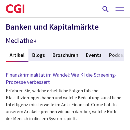
Skip
to
main
content
Banken und Kapitalmärkte
Mediathek
s
Artikel
(active tab)
Blogs
Broschüren
Events
Podcasts
Finanzkriminalität im Wandel: Wie KI die Screening-
Prozesse verbessert
Erfahren Sie, welche erhebliche Folgen falsche
Klassifizierungen haben und welche Bedeutung künstliche
Intelligenz mittlerweile im Anti-Financial-Crime hat. In
unserem Artikel sprechen wir auch darüber, welche Rolle
der Mensch in diesem System spielt.