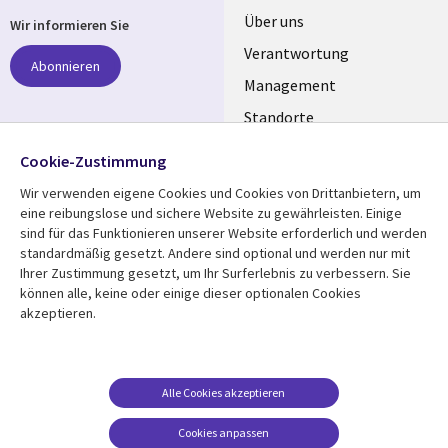
Useful
Über uns
Wir informieren Sie
links
Verantwortung
Abonnieren
GERMANY
Management
Standorte
Allianzen
Folgen Sie uns
Cookie-Zustimmung
Merger
Wir verwenden eigene Cookies und Cookies von Drittanbietern, um
Social
eine reibungslose und sichere Website zu gewährleisten. Einige
Media
sind für das Funktionieren unserer Website erforderlich und werden
GERMANY
standardmäßig gesetzt. Andere sind optional und werden nur mit
Ihrer Zustimmung gesetzt, um Ihr Surferlebnis zu verbessern. Sie
Mediathek
Rechtliches
können alle, keine oder einige dieser optionalen Cookies
akzeptieren.
Library
Legal
Aktuelles
Allgemeine
Geschäftsbedingungen
Links
GERMANY
Artikel
Beschwerden/Hinweise
GERMANY
Blogs
Alle Cookies akzeptieren
Compliance
Events
Cookies anpassen
Datenschutz