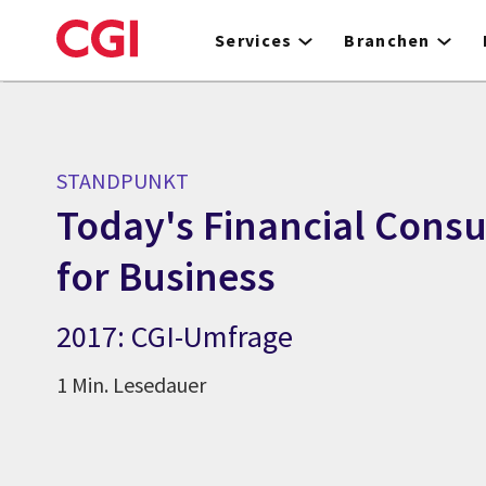
Skip
to
Services
Branchen
main
content
STANDPUNKT
Today's Financial Cons
for Business
2017: CGI-Umfrage
1 Min. Lesedauer