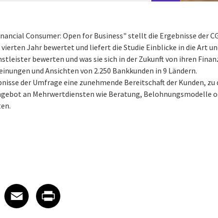
nancial Consumer: Open for Business" stellt die Ergebnisse der C
vierten Jahr bewertet und liefert die Studie Einblicke in die Art
stleister bewerten und was sie sich in der Zukunft von ihren Fina
einungen und Ansichten von 2.250 Bankkunden in 9 Ländern.
nisse der Umfrage eine zunehmende Bereitschaft der Kunden, zu 
 Angebot an Mehrwertdiensten wie Beratung, Belohnungsmodelle o
en.
 on LinkedIn
icle on X
e article on Facebook
Share article on Email
Share article on Print
Facebook
Email
Print