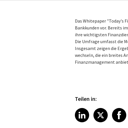
Das Whitepaper "Today's Fi
Bankkunden vor. Bereits im 
ihre wichtigsten Finanzdien
Die Umfrage umfasst die M
Insgesamt zeigen die Ergeb
wechseln, die ein breites
Finanzmanagement anbiet
Teilen in:
Share article
Share art
Shar
LinkedIn
X