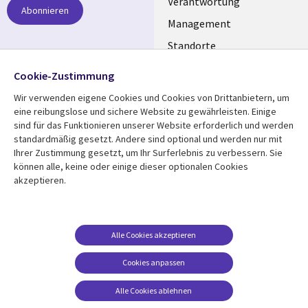
links
Verantwortung
Abonnieren
GERMANY
Management
Standorte
Allianzen
Folgen Sie uns
Cookie-Zustimmung
Merger
Wir verwenden eigene Cookies und Cookies von Drittanbietern, um
Social
eine reibungslose und sichere Website zu gewährleisten. Einige
Media
sind für das Funktionieren unserer Website erforderlich und werden
GERMANY
standardmäßig gesetzt. Andere sind optional und werden nur mit
Ihrer Zustimmung gesetzt, um Ihr Surferlebnis zu verbessern. Sie
Mediathek
Rechtliches
können alle, keine oder einige dieser optionalen Cookies
akzeptieren.
Library
Legal
Aktuelles
Allgemeine
Geschäftsbedingungen
Links
GERMANY
Artikel
Beschwerden/Hinweise
GERMANY
Blogs
Alle Cookies akzeptieren
Compliance
Events
Cookies anpassen
Datenschutz
Podcasts
Impressum
Alle Cookies ablehnen
Presse