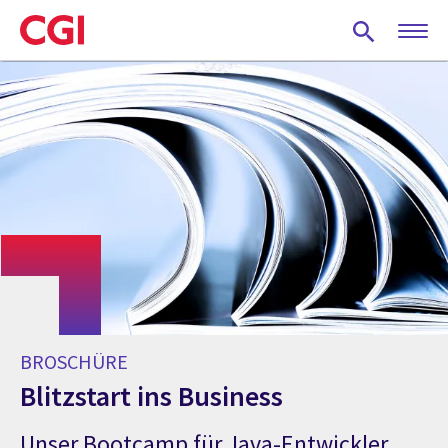
Skip
to
main
content
BROSCHÜRE
Blitzstart ins Business
Unser Bootcamp für Java-Entwickler