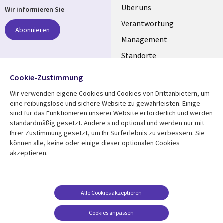
Useful
Über uns
Wir informieren Sie
links
Verantwortung
Abonnieren
GERMANY
Management
Standorte
Allianzen
Folgen Sie uns
Cookie-Zustimmung
Merger
Wir verwenden eigene Cookies und Cookies von Drittanbietern, um
Social
eine reibungslose und sichere Website zu gewährleisten. Einige
Media
sind für das Funktionieren unserer Website erforderlich und werden
GERMANY
standardmäßig gesetzt. Andere sind optional und werden nur mit
Ihrer Zustimmung gesetzt, um Ihr Surferlebnis zu verbessern. Sie
Mediathek
Rechtliches
können alle, keine oder einige dieser optionalen Cookies
akzeptieren.
Library
Legal
Aktuelles
Allgemeine
Geschäftsbedingungen
Links
GERMANY
Artikel
Beschwerden/Hinweise
GERMANY
Blogs
Alle Cookies akzeptieren
Compliance
Events
Cookies anpassen
Datenschutz
Podcasts