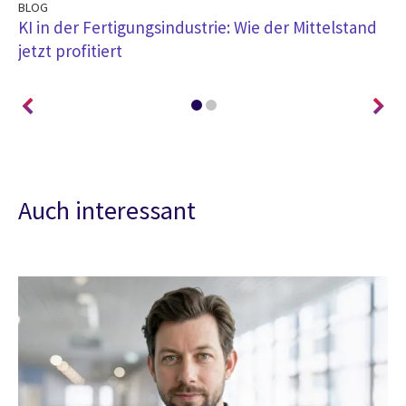
BLOG
AR
KI in der Fertigungsindustrie: Wie der Mittelstand
ES
jetzt profitiert
u
Auch interessant