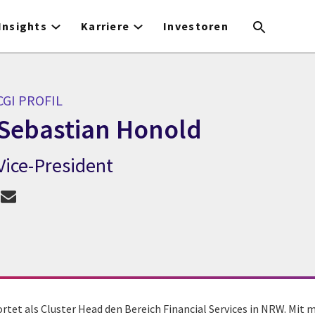
Insights
Karriere
Investoren
CGI PROFIL
Sebastian Honold
Vice-President
CGI Profil Sebastian Honold
tet als Cluster Head den Bereich Financial Services in NRW. Mit m