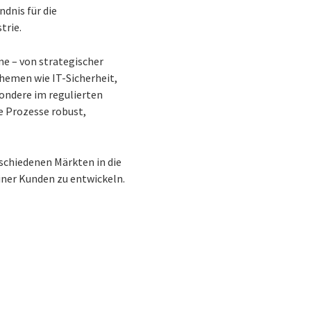
ndnis für die
trie.
e – von strategischer
hemen wie IT-Sicherheit,
sondere im regulierten
e Prozesse robust,
schiedenen Märkten in die
iner Kunden zu entwickeln.