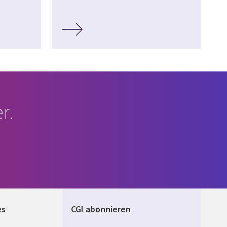
r.
es
CGI abonnieren