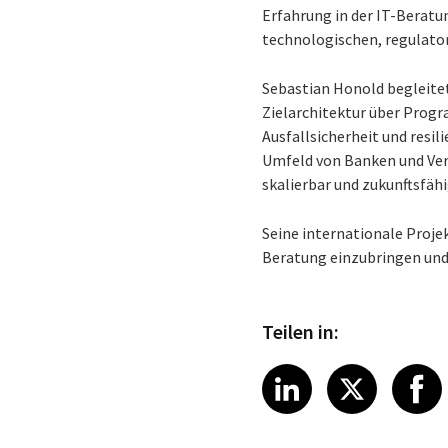
Erfahrung in der IT-Beratun
technologischen, regulato
Sebastian Honold begleite
Zielarchitektur über Prog
Ausfallsicherheit und resi
Umfeld von Banken und Vers
skalierbar und zukunftsfähi
Seine internationale Proj
Beratung einzubringen und 
Teilen in:
Share article
Share art
Shar
LinkedIn
X