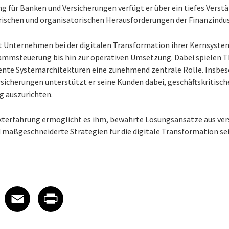
g für Banken und Versicherungen verfügt er über ein tiefes Verstä
rischen und organisatorischen Herausforderungen der Finanzindus
t Unternehmen bei der digitalen Transformation ihrer Kernsystem
rammsteuerung bis hin zur operativen Umsetzung. Dabei spielen T
liente Systemarchitekturen eine zunehmend zentrale Rolle. Insbe
icherungen unterstützt er seine Kunden dabei, geschäftskritisch
g auszurichten.
ekterfahrung ermöglicht es ihm, bewährte Lösungsansätze aus ver
maßgeschneiderte Strategien für die digitale Transformation se
 on LinkedIn
icle on X
e article on Facebook
Share article on Email
Share article on Print
Facebook
Email
Print