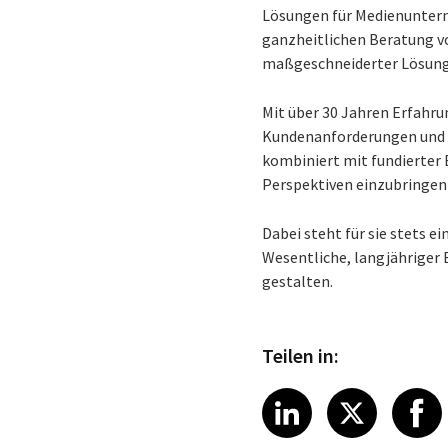
Lösungen für Medienunterne
ganzheitlichen Beratung v
maßgeschneiderter Lösun
Mit über 30 Jahren Erfahrun
Kundenanforderungen und 
kombiniert mit fundierter 
Perspektiven einzubringen
Dabei steht für sie stets e
Wesentliche, langjähriger
gestalten.
Teilen in:
Share article
Share art
Shar
LinkedIn
X