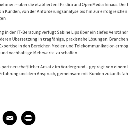
hmen – über die etablierten IPs dira und OpenMedia hinaus. Der F
on Kunden, von der Anforderungsanalyse bis hin zur erfolgreich
gen.
g in der IT-Beratung verfügt Sabine Lips über ein tiefes Verständ
deren Übersetzung in tragfähige, praxisnahe Lösungen. Branch
Expertise in den Bereichen Medien und Telekommunikation ermögli
 und nachhaltige Mehrwerte zu schaffen.
in partnerschaftlicher Ansatz im Vordergrund – geprägt von einem k
 Erfahrung und dem Anspruch, gemeinsam mit Kunden zukunftsfäh
 on LinkedIn
icle on X
e article on Facebook
Share article on Email
Share article on Print
Facebook
Email
Print