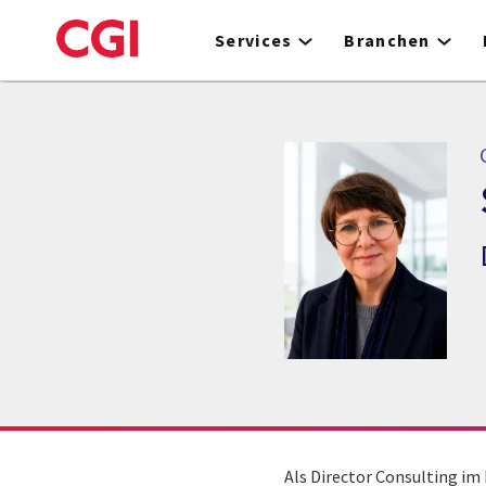
Skip
to
Services
Branchen
main
content
C
Als Director Consulting im