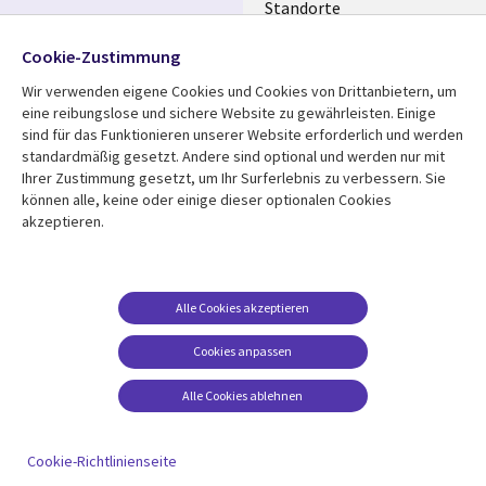
Standorte
Allianzen
Folgen Sie uns
Cookie-Zustimmung
Merger
Wir verwenden eigene Cookies und Cookies von Drittanbietern, um
Social
eine reibungslose und sichere Website zu gewährleisten. Einige
Media
sind für das Funktionieren unserer Website erforderlich und werden
GERMANY
standardmäßig gesetzt. Andere sind optional und werden nur mit
Ihrer Zustimmung gesetzt, um Ihr Surferlebnis zu verbessern. Sie
Mediathek
Rechtliches
können alle, keine oder einige dieser optionalen Cookies
Library
Legal
akzeptieren.
Aktuelles
Allgemeine
Geschäftsbedingungen
Links
GERMANY
Artikel
Beschwerden/Hinweise
GERMANY
Blogs
Alle Cookies akzeptieren
Compliance
Events
Cookies anpassen
Datenschutz
Podcasts
Impressum
Alle Cookies ablehnen
Presse
Cookie-Einstellungen
Standpunkt
Cookie-Richtlinienseite