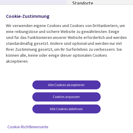
Standorte
Allianzen
Folgen Sie uns
Cookie-Zustimmung
Merger
Wir verwenden eigene Cookies und Cookies von Drittanbietern, um
Social
eine reibungslose und sichere Website zu gewährleisten. Einige
Media
sind für das Funktionieren unserer Website erforderlich und werden
GERMANY
standardmäßig gesetzt. Andere sind optional und werden nur mit
Ihrer Zustimmung gesetzt, um Ihr Surferlebnis zu verbessern. Sie
Mediathek
Rechtliches
können alle, keine oder einige dieser optionalen Cookies
akzeptieren.
Library
Legal
Aktuelles
Allgemeine
Geschäftsbedingungen
Links
GERMANY
Artikel
Beschwerden/Hinweise
GERMANY
Blogs
Alle Cookies akzeptieren
Compliance
Events
Cookies anpassen
Datenschutz
Podcasts
Impressum
Alle Cookies ablehnen
Presse
Cookie-Einstellungen
Standpunkt
Cookie-Richtlinienseite