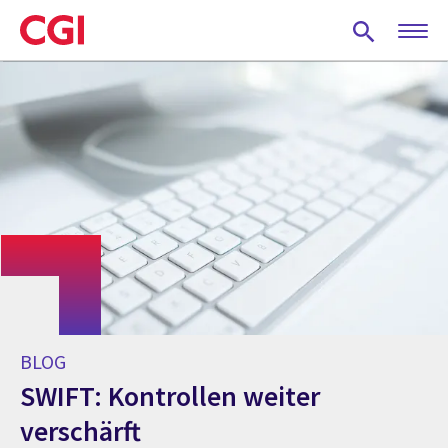
Skip
to
main
content
BLOG
SWIFT: Kontrollen weiter
verschärft