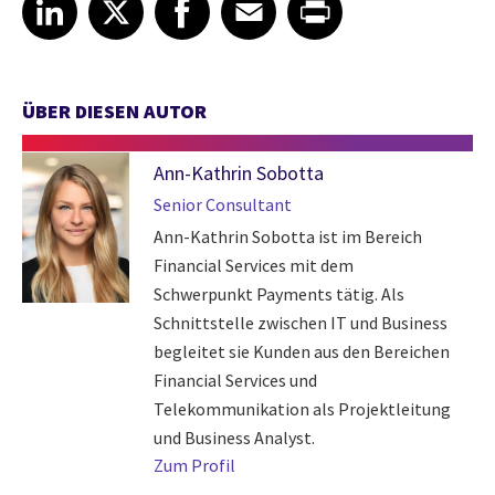
Share article on LinkedIn
Share article on X
Share article on Facebook
Share article on Email
Share article on Print
LinkedIn
X
Facebook
Email
Print
ÜBER DIESEN AUTOR
Ann-Kathrin Sobotta
Senior Consultant
Ann-Kathrin Sobotta ist im Bereich
Financial Services mit dem
Schwerpunkt Payments tätig. Als
Schnittstelle zwischen IT und Business
begleitet sie Kunden aus den Bereichen
Financial Services und
Telekommunikation als Projektleitung
und Business Analyst.
Zum Profil