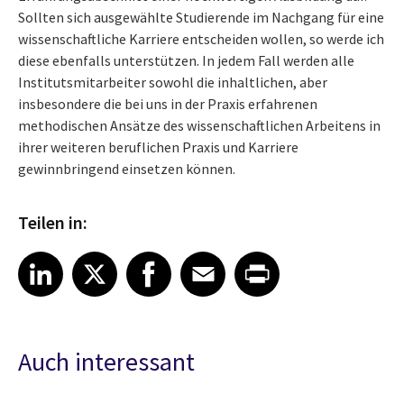
Sollten sich ausgewählte Studierende im Nachgang für eine
wissenschaftliche Karriere entscheiden wollen, so werde ich
diese ebenfalls unterstützen. In jedem Fall werden alle
Institutsmitarbeiter sowohl die inhaltlichen, aber
insbesondere die bei uns in der Praxis erfahrenen
methodischen Ansätze des wissenschaftlichen Arbeitens in
ihrer weiteren beruflichen Praxis und Karriere
gewinnbringend einsetzen können.
Teilen in:
Share article on LinkedIn
Share article on X
Share article on Facebook
Share article on Email
Share article on Print
LinkedIn
X
Facebook
Email
Print
Auch interessant