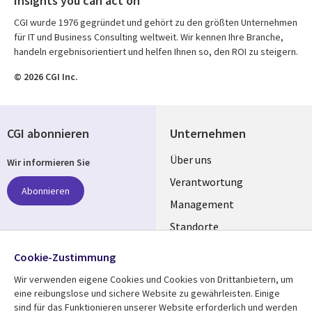
Insights you can act on
CGI wurde 1976 gegründet und gehört zu den größten Unternehmen
für IT und Business Consulting weltweit. Wir kennen Ihre Branche,
handeln ergebnisorientiert und helfen Ihnen so, den ROI zu steigern.
© 2026 CGI Inc.
CGI abonnieren
Unternehmen
Useful
Über uns
Wir informieren Sie
links
Verantwortung
Abonnieren
GERMANY
Management
Standorte
Allianzen
Folgen Sie uns
Cookie-Zustimmung
Merger
Wir verwenden eigene Cookies und Cookies von Drittanbietern, um
Social
eine reibungslose und sichere Website zu gewährleisten. Einige
Media
sind für das Funktionieren unserer Website erforderlich und werden