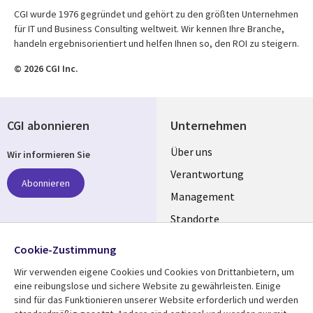
CGI wurde 1976 gegründet und gehört zu den größten Unternehmen
für IT und Business Consulting weltweit. Wir kennen Ihre Branche,
handeln ergebnisorientiert und helfen Ihnen so, den ROI zu steigern.
© 2026 CGI Inc.
CGI abonnieren
Unternehmen
Useful
Über uns
Wir informieren Sie
links
Verantwortung
Abonnieren
GERMANY
Management
Standorte
Allianzen
Folgen Sie uns
Cookie-Zustimmung
Merger
Wir verwenden eigene Cookies und Cookies von Drittanbietern, um
Social
eine reibungslose und sichere Website zu gewährleisten. Einige
Media
sind für das Funktionieren unserer Website erforderlich und werden
GERMANY