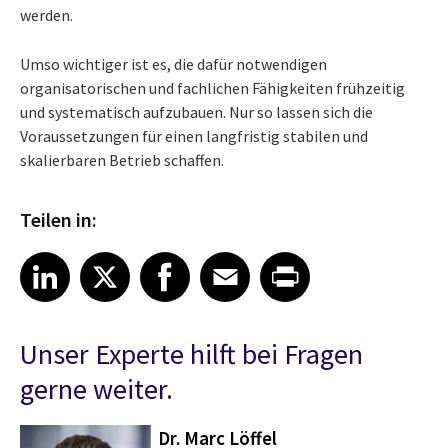
werden.
Umso wichtiger ist es, die dafür notwendigen
organisatorischen und fachlichen Fähigkeiten frühzeitig
und systematisch aufzubauen. Nur so lassen sich die
Voraussetzungen für einen langfristig stabilen und
skalierbaren Betrieb schaffen.
Teilen in:
Share article on LinkedIn
Share article on X
Share article on Facebook
Share article on Email
Share article on Print
LinkedIn
X
Facebook
Email
Print
Unser Experte hilft bei Fragen
gerne weiter.
Dr. Marc Löffel