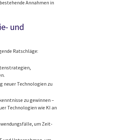
se bestehende Annahmen in
ie- und
gende Ratschläge:
tenstrategien,
n.
ung neuer Technologien zu
rkenntnisse zu gewinnen –
uer Technologien wie KI an
nwendungsfälle, um Zeit-
 IT und Unternehmen, um