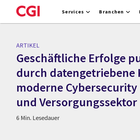
Skip
to
Services
Branchen
main
content
ARTIKEL
Geschäftliche Erfolge p
durch datengetriebene 
moderne Cybersecurity 
und Versorgungssektor
6 Min. Lesedauer