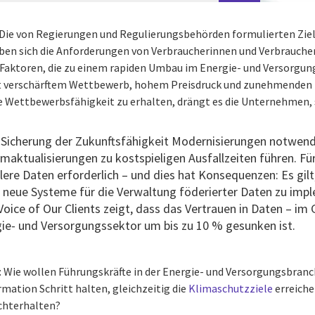
 Die von Regierungen und Regulierungsbehörden formulierten Zie
aben sich die Anforderungen von Verbraucherinnen und Verbrauche
en Faktoren, die zu einem rapiden Umbau im Energie- und Versorgun
it verschärftem Wettbewerb, hohem Preisdruck und zunehmenden R
e Wettbewerbsfähigkeit zu erhalten, drängt es die Unternehmen, s
Sicherung der Zukunftsfähigkeit Modernisierungen notwendi
emaktualisierungen zu kostspieligen Ausfallzeiten führen. F
llere Daten erforderlich – und dies hat Konsequenzen: Es gi
 neue Systeme für die Verwaltung föderierter Daten zu imp
Voice of Our Clients
zeigt, dass das Vertrauen in Daten – im
ie- und Versorgungssektor um bis zu 10 % gesunken ist.
ge: Wie wollen Führungskräfte in der Energie- und Versorgungsbran
ation Schritt halten, gleichzeitig die
Klimaschutzziele
erreiche
chterhalten?