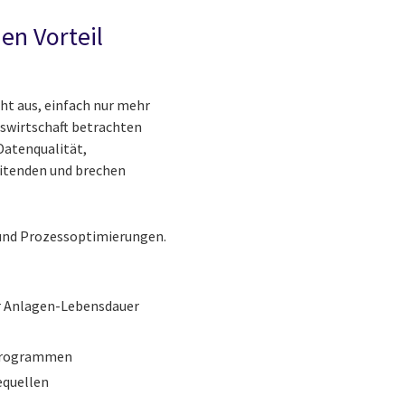
en Vorteil
cht aus, einfach nur mehr
swirtschaft betrachten
 Datenqualität,
itenden und brechen
 und Prozessoptimierungen.
er Anlagen-Lebensdauer
 Programmen
equellen