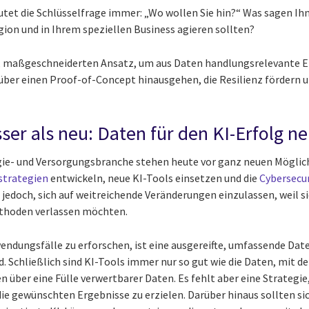
tet die Schlüsselfrage immer: „Wo wollen Sie hin?“ Was sagen Ihn
egion und in Ihrem speziellen Business agieren sollten?
n, maßgeschneiderten Ansatz, um aus Daten handlungsrelevante E
 über einen Proof-of-Concept hinausgehen, die Resilienz fördern u
sser als neu: Daten für den KI-Erfolg 
gie- und Versorgungsbranche stehen heute vor ganz neuen Möglic
strategien
entwickeln, neue KI-Tools einsetzen und die
Cybersecu
edoch, sich auf weitreichende Veränderungen einzulassen, weil sie
ethoden verlassen möchten.
ndungsfälle zu erforschen, ist eine ausgereifte, umfassende Date
Schließlich sind KI-Tools immer nur so gut wie die Daten, mit den
über eine Fülle verwertbarer Daten. Es fehlt aber eine Strategie, 
e gewünschten Ergebnisse zu erzielen. Darüber hinaus sollten si