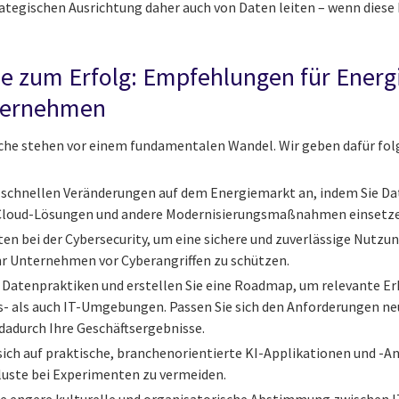
strategischen Ausrichtung daher auch von Daten leiten – wenn die
ie zum Erfolg: Empfehlungen für Energ
ternehmen
he stehen vor einem fundamentalen Wandel. Wir geben dafür fol
n schnellen Veränderungen auf dem Energiemarkt an, indem Sie Da
Cloud-Lösungen und andere Modernisierungsmaßnahmen einsetze
äten bei der Cybersecurity, um eine sichere und zuverlässige Nutz
r Unternehmen vor Cyberangriffen zu schützen.
e Datenpraktiken und erstellen Sie eine Roadmap, um relevante E
s- als auch IT-Umgebungen. Passen Sie sich den Anforderungen ne
 dadurch Ihre Geschäftsergebnisse.
sich auf praktische, branchenorientierte KI-Applikationen und -A
uste bei Experimenten zu vermeiden.
ine engere kulturelle und organisatorische Abstimmung zwischen