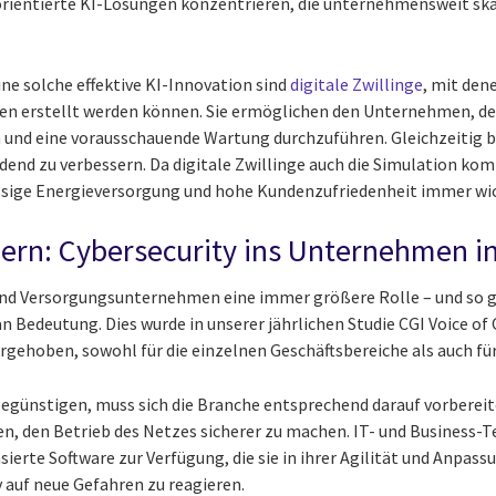
rientierte KI-Lösungen konzentrieren, die unternehmensweit skal
eine solche effektive KI-Innovation sind
digitale Zwillinge
, mit de
n erstellt werden können. Sie ermöglichen den Unternehmen, den
und eine vorausschauende Wartung durchzuführen. Gleichzeitig bi
end zu verbessern. Da digitale Zwillinge auch die Simulation ko
ässige Energieversorgung und hohe Kundenzufriedenheit immer wic
hern: Cybersecurity ins Unternehmen i
 und Versorgungsunternehmen eine immer größere Rolle – und so g
 Bedeutung. Dies wurde in unserer jährlichen Studie CGI Voice of 
rgehoben, sowohl für die einzelnen Geschäftsbereiche als auch für
begünstigen, muss sich die Branche entsprechend darauf vorbereit
en, den Betrieb des Netzes sicherer zu machen. IT- und Business
erte Software zur Verfügung, die sie in ihrer Agilität und Anpass
v auf neue Gefahren zu reagieren.