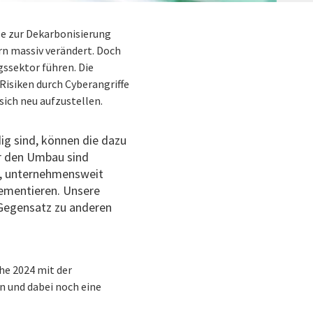
le zur Dekarbonisierung
rn massiv verändert. Doch
gssektor führen. Die
isiken durch Cyberangriffe
ich neu aufzustellen.
g sind, können die dazu
ür den Umbau sind
lt, unternehmensweit
lementieren. Unsere
 Gegensatz zu anderen
che 2024 mit der
n und dabei noch eine