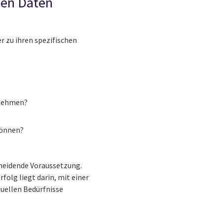
 den Daten
r zu ihren spezifischen
ernehmen?
 können?
scheidende Voraussetzung.
rfolg liegt darin, mit einer
duellen Bedürfnisse