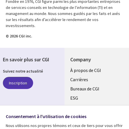
Fondée en 1976, CGI figure parmi les plus importantes entreprises
de services-conseils en technologie de l’information (TI) et en
management au monde. Nous sommes guidés par les faits et axés
sur les résultats afin d’accélérer le rendement de vos
investissements.
© 2026 CGI inc.
En savoir plus sur CGI
Company
Useful
À propos de CGI
Suivez notre actualité
links
Carrières
Inscription
CANADA
Bureaux de CGI
ESG
FR
Alliances
SUIVEZ-NOUS
Consentement à l'utilisation de cookies
Social
Nous utilisons nos propres témoins et ceux de tiers pour vous offrir
Media