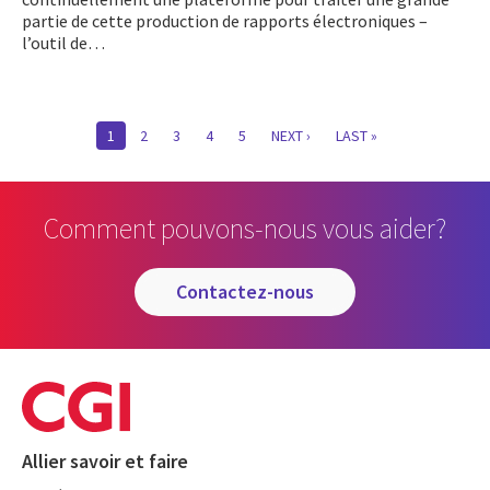
partie de cette production de rapports électroniques –
l’outil de…
Pagination
CURRENT
1
PAGE
2
PAGE
3
PAGE
4
PAGE
5
NEXT
NEXT ›
LAST
LAST »
PAGE
PAGE
PAGE
Comment pouvons-nous vous aider?
contactez-nous
Allier savoir et faire